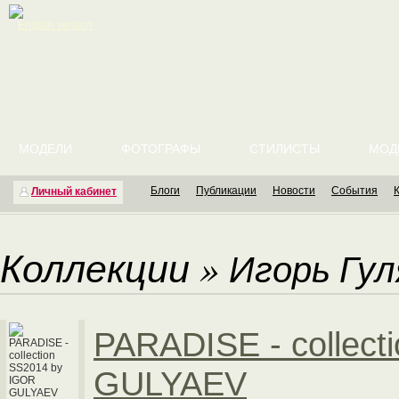
English version
МОДЕЛИ
ФОТОГРАФЫ
СТИЛИСТЫ
МОД
Блоги
Публикации
Новости
События
Личный кабинет
Коллекции
»
Игорь Гул
PARADISE - collect
GULYAEV