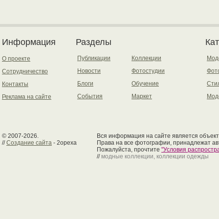
Информация
Разделы
Ка
Публикации
Коллекции
Мод
О проекте
Новости
Фотостудии
Фот
Сотрудничество
Блоги
Обучение
Сти
Контакты
События
Маркет
Мод
Реклама на сайте
© 2007-2026.
Вся информация на сайте является объект
//
Создание сайта
- 2opexa
Права на все фотографии, принадлежат ав
Пожалуйста, прочтите
"Условия распрост
//
модные коллекции, коллекции одежды