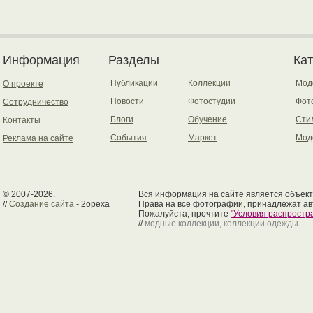
Информация
Разделы
Ка
Публикации
Коллекции
Мод
О проекте
Новости
Фотостудии
Фот
Сотрудничество
Блоги
Обучение
Сти
Контакты
События
Маркет
Мод
Реклама на сайте
© 2007-2026.
Вся информация на сайте является объект
//
Создание сайта
- 2opexa
Права на все фотографии, принадлежат ав
Пожалуйста, прочтите
"Условия распрост
//
модные коллекции, коллекции одежды