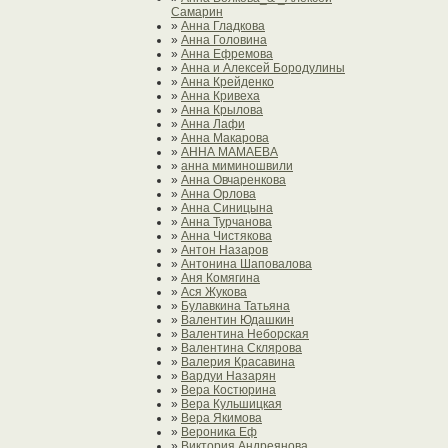
Самарин
»
Анна Гладкова
»
Анна Головина
»
Анна Ефремова
»
Анна и Алексей Бородулины
»
Анна Крейденко
»
Анна Кривеха
»
Анна Крылова
»
Анна Лафи
»
Анна Макарова
»
АННА МАМАЕВА
»
анна миминошвили
»
Анна Овчаренкова
»
Анна Орлова
»
Анна Синицына
»
Анна Турчанова
»
Анна Чистякова
»
Антон Назаров
»
Антонина Шаповалова
»
Аня Комягина
»
Ася Жукова
»
Булавкина Татьяна
»
Валентин Юдашкин
»
Валентина Неборская
»
Валентина Склярова
»
Валерия Красавина
»
Вардуи Назарян
»
Вера Костюрина
»
Вера Кульшицкая
»
Вера Якимова
»
Вероника Еф
»
Виктория Андреянова