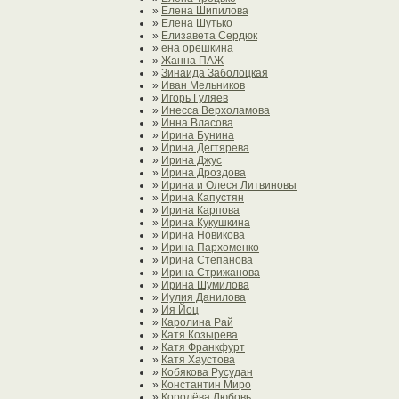
»
Елена Шипилова
»
Елена Шутько
»
Елизавета Сердюк
»
ена орешкина
»
Жанна ПАЖ
»
Зинаида Заболоцкая
»
Иван Мельников
»
Игорь Гуляев
»
Инесса Верхоламова
»
Инна Власова
»
Ирина Бунина
»
Ирина Дегтярева
»
Ирина Джус
»
Ирина Дроздова
»
Ирина и Олеся Литвиновы
»
Ирина Капустян
»
Ирина Карпова
»
Ирина Кукушкина
»
Ирина Новикова
»
Ирина Пархоменко
»
Ирина Степанова
»
Ирина Стрижанова
»
Ирина Шумилова
»
Иулия Данилова
»
Ия Йоц
»
Каролина Рай
»
Катя Козырева
»
Катя Франкфурт
»
Катя Хаустова
»
Кобякова Русудан
»
Константин Миро
»
Королёва Любовь