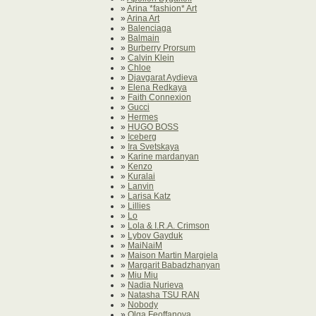
»
Arina *fashion* Art
»
Arina Art
»
Balenciaga
»
Balmain
»
Burberry Prorsum
»
Calvin Klein
»
Chloe
»
Djavgarat Aydieva
»
Elena Redkaya
»
Faith Connexion
»
Gucci
»
Hermes
»
HUGO BOSS
»
Iceberg
»
Ira Svetskaya
»
Karine mardanyan
»
Kenzo
»
Kuralai
»
Lanvin
»
Larisa Katz
»
Lillies
»
Lo
»
Lola & I.R.A. Crimson
»
Lybov Gayduk
»
MaiNaiM
»
Maison Martin Margiela
»
Margarit Babadzhanyan
»
Miu Miu
»
Nadia Nurieva
»
Natasha TSU RAN
»
Nobody
»
Olga Feoffanova