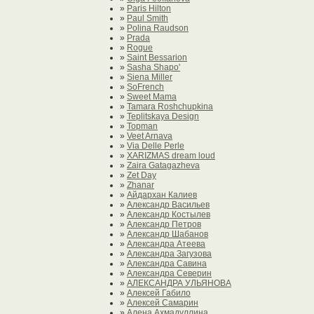
»
Paris Hilton
»
Paul Smith
»
Polina Raudson
»
Prada
»
Rogue
»
Saint Bessarion
»
Sasha Shapo'
»
Siena Miller
»
SoFrench
»
Sweet Mama
»
Tamara Roshchupkina
»
Teplitskaya Design
»
Topman
»
Veet Arnava
»
Via Delle Perle
»
XARIZMAS dream loud
»
Zaira Gatagazheva
»
Zet Day
»
Zhanar
»
Айдархан Калиев
»
Александр Васильев
»
Александр Костылев
»
Александр Петров
»
Александр Шабанов
»
Александра Атеева
»
Александра Загузова
»
Александра Савина
»
Александра Северин
»
АЛЕКСАНДРА УЛЬЯНОВА
»
Алексей Габило
»
Алексей Самарин
»
Алена Ахмадуллина