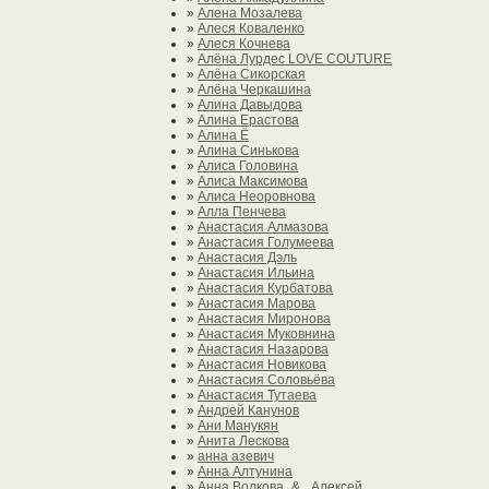
»
Алена Мозалева
»
Алеся Коваленко
»
Алеся Кочнева
»
Алёна Лурдес LOVE COUTURE
»
Алёна Сикорская
»
Алёна Черкашина
»
Алина Давыдова
»
Алина Ерастова
»
Алина Ё
»
Алина Синькова
»
Алиса Головина
»
Алиса Максимова
»
Алиса Неоровнова
»
Алла Пенчева
»
Анастасия Алмазова
»
Анастасия Голумеева
»
Анастасия Дэль
»
Анастасия Ильина
»
Анастасия Курбатова
»
Анастасия Марова
»
Анастасия Миронова
»
Анастасия Муковнина
»
Анастасия Назарова
»
Анастасия Новикова
»
Анастасия Соловьёва
»
Анастасия Тутаева
»
Андрей Канунов
»
Ани Манукян
»
Анита Лескова
»
анна азевич
»
Анна Алтунина
»
Анна Волкова_& _Алексей