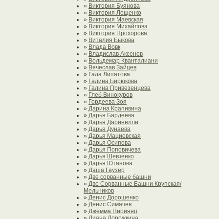
»
Виктория Буянова
»
Виктория Лещенко
»
Виктория Маевская
»
Виктория Михайлова
»
Виктория Прохорова
»
Виталия Быкова
»
Влада Вовк
»
Владислав Аксенов
»
Вольдемар Кванталиани
»
Вячеслав Зайцев
»
Гала Липатова
»
Галина Бирюкова
»
Галина Привезенцева
»
Глеб Винокуров
»
Гордеева Зоя
»
Дарина Крапивина
»
Дарья Бардеева
»
Дарья Даринелли
»
Дарья Дунаева
»
Дарья Мациевская
»
Дарья Осипова
»
Дарья Поповичева
»
Дарья Шевченко
»
Дарья Ютанова
»
Даша Гаузер
»
Две сорванные башни
»
Две Сорванные Башни Крупская/
Мельников
»
Денис Дорошенко
»
Денис Симачев
»
Джемма Пириянц
»
Диана Дорожкина