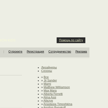
ION KIDS
Помощь по сайту
|
О проекте
Регистрация
Сотрудничество
Реклама
Дизайнеры
Сезоны
»
Все
»
Jil Sander
»
Marni
»
Matthew Williamson
»
Max Mara
»
Alberta Ferretti
»
Alina Assi
»
Allezye
»
Anastasia Timoshkina
»
Apollon Bygakoff