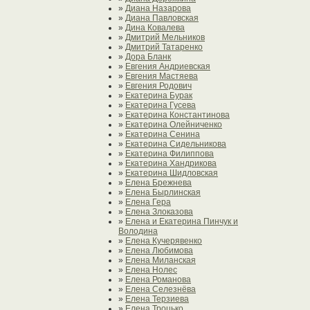
»
Диана Назарова
»
Диана Павловская
»
Дина Ковалева
»
Дмитрий Мельников
»
Дмитрий Татаренко
»
Дора Бланк
»
Евгения Андриевская
»
Евгения Мастяева
»
Евгения Родович
»
Екатерина Бурак
»
Екатерина Гусева
»
Екатерина Константинова
»
Екатерина Олейниченко
»
Екатерина Сенина
»
Екатерина Сидельникова
»
Екатерина Филиппова
»
Екатерина Хандрикова
»
Екатерина Шидловская
»
Елена Брежнева
»
Елена Бырлинская
»
Елена Гера
»
Елена Злоказова
»
Елена и Екатерина Пинчук и
Володина
»
Елена Кучерявенко
»
Елена Любимова
»
Елена Миланская
»
Елена Нолес
»
Елена Романова
»
Елена Селезнёва
»
Елена Терзиева
»
Елена Троцько