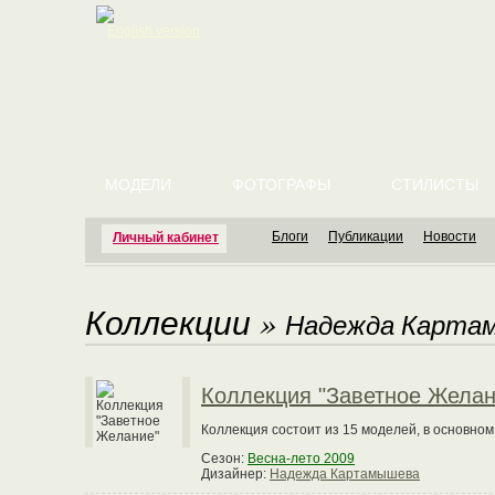
English version
МОДЕЛИ
ФОТОГРАФЫ
СТИЛИСТЫ
Блоги
Публикации
Новости
Личный кабинет
Коллекции
»
Надежда Карта
Коллекция "Заветное Желан
Коллекция состоит из 15 моделей, в основно
Сезон:
Весна-лето 2009
Дизайнер:
Надежда Картамышева