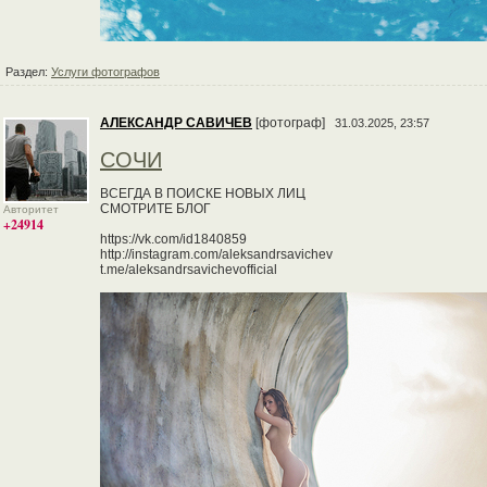
Раздел:
Услуги фотографов
АЛЕКСАНДР САВИЧЕВ
[фотограф]
31.03.2025, 23:57
СОЧИ
ВСЕГДА В ПОИСКЕ НОВЫХ ЛИЦ
СМОТРИТЕ БЛОГ
Авторитет
+24914
https://vk.com/id1840859
http://instagram.com/aleksandrsavichev
t.me/aleksandrsavichevofficial