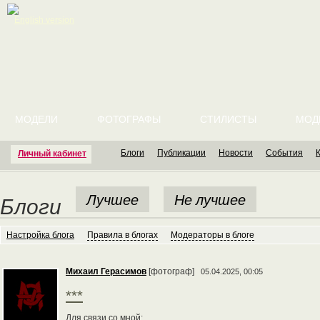
English version
МОДЕЛИ
ФОТОГРАФЫ
СТИЛИСТЫ
МОД
Блоги
Публикации
Новости
События
Личный кабинет
Лучшее
Не лучшее
Блоги
Настройка блога
Правила в блогах
Модераторы в блоге
Михаил Герасимов
[фотограф]
05.04.2025, 00:05
***
Для связи со мной: