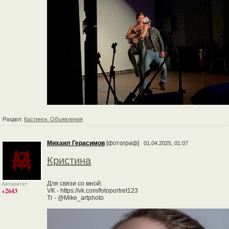
Раздел:
Кастинги. Объявления
Михаил Герасимов
[фотограф]
01.04.2025, 01:07
Кристина
Для связи со мной:
Авторитет
+2643
VK - https://vk.com/fotoportret123
Тг - @Mike_artphoto