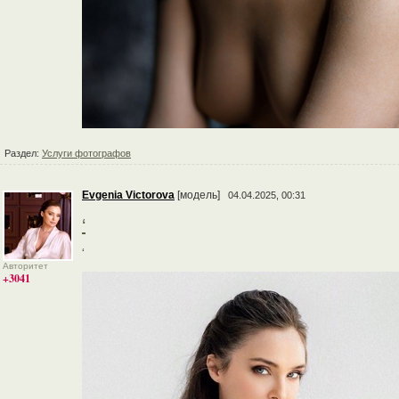
Раздел:
Услуги фотографов
Evgenia Victorova
[модель]
04.04.2025, 00:31
‘
‘
Авторитет
+3041