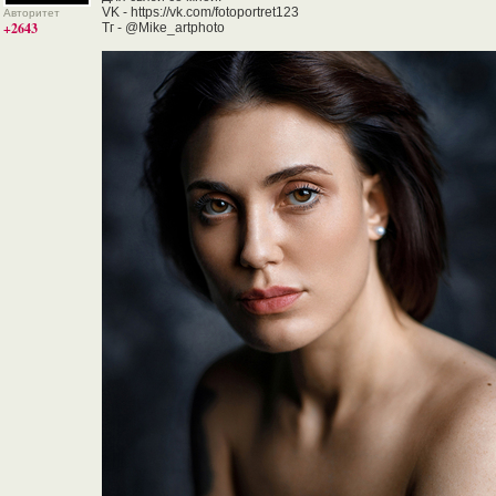
VK - https://vk.com/fotoportret123
Авторитет
+2643
Тг - @Mike_artphoto