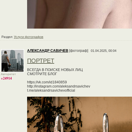
Раздел:
Услуги фотографов
АЛЕКСАНДР САВИЧЕВ
[фотограф]
01.04.2025, 00:04
ПОРТРЕТ
ВСЕГДА В ПОИСКЕ НОВЫХ ЛИЦ
СМОТРИТЕ БЛОГ
Авторитет
+24914
https://vk.com/id1840859
http://instagram.com/aleksandrsavichev
t.me/aleksandrsavichevofficial