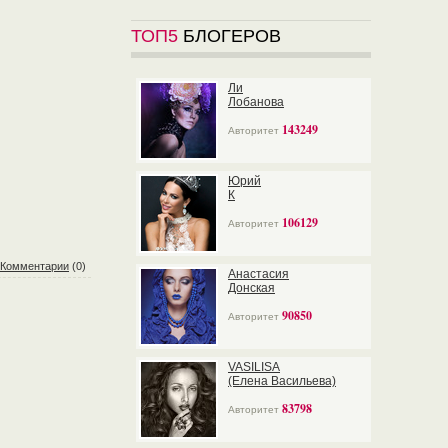
ТОП5
БЛОГЕРОВ
Ли
Лобанова
143249
Авторитет
Юрий
К
106129
Авторитет
Комментарии
(0)
Анастасия
Донская
90850
Авторитет
VASILISA
(Елена Васильева)
83798
Авторитет