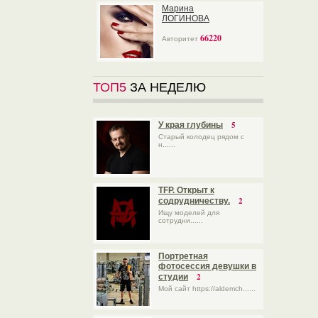
Марина
ЛОГИНОВА
66220
Авторитет
ТОП5
ЗА НЕДЕЛЮ
5
У края глубины
Старый колодец рядом с
н......
TFP. Открыт к
2
содрудничеству.
Ищу моделей для
сотрудни......
Портретная
фотосессия девушки в
2
студии
Мой сайт https://aldemch......