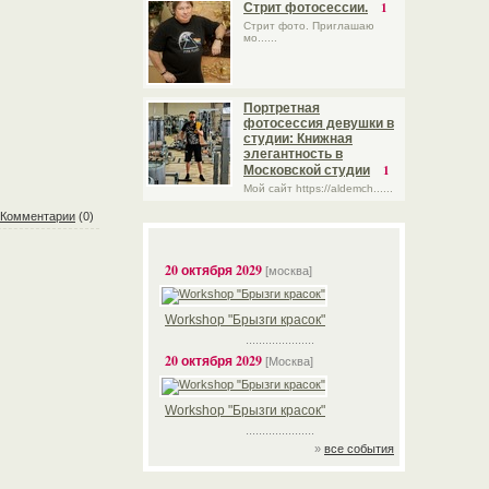
1
Стрит фотосессии.
Стрит фото. Приглашаю
мо......
Портретная
фотосессия девушки в
студии: Книжная
элегантность в
1
Московской студии
Мой сайт https://aldemch......
Комментарии
(0)
20 октября 2029
[москва]
Workshop "Брызги красок"
.....................
20 октября 2029
[Москва]
Workshop "Брызги красок"
.....................
»
все события