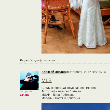
Раздел:
Услуги фотографов
Алексей Янбаев
[фотограф]
29.12.2022, 15:53
MLB
Сняли в горах Эльбрус для #MLBkorea
Фотограф - Алексей Янбаев
Авторитет
+45318
MUAH - Дина Лебедева
Модели - Настя и Кристина