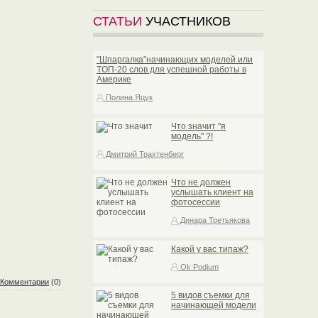
СТАТЬИ
УЧАСТНИКОВ
"Шпаргалка"начинающих моделей или
TOП-20 слов для успешной работы в
Америке
Полина Яцук
Что значит "я
модель" ?!
Дмитрий Трахтенберг
Что не должен
услышать клиент на
фотосессии
Динара Третьякова
Какой у вас типаж?
Ok Podium
Комментарии
(0)
5 видов съемки для
начинающей модели