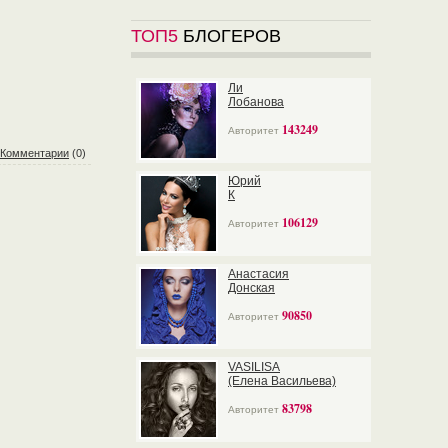
ТОП5
БЛОГЕРОВ
Ли
Лобанова
143249
Авторитет
Комментарии
(0)
Юрий
К
106129
Авторитет
Анастасия
Донская
90850
Авторитет
VASILISA
(Елена Васильева)
83798
Авторитет