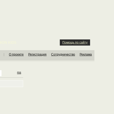
ION KIDS
Помощь по сайту
|
О проекте
Регистрация
Сотрудничество
Реклама
rss