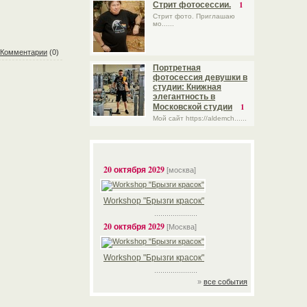
1
Стрит фотосессии.
Стрит фото. Приглашаю
мо......
Комментарии
(0)
Портретная
фотосессия девушки в
студии: Книжная
элегантность в
1
Московской студии
Мой сайт https://aldemch......
20 октября 2029
[москва]
Workshop "Брызги красок"
.....................
20 октября 2029
[Москва]
Workshop "Брызги красок"
.....................
»
все события