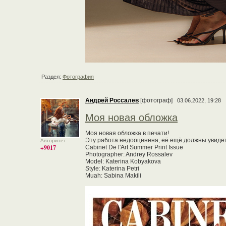
Раздел:
Фотография
Андрей Россалев
[фотограф]
03.06.2022, 19:28
Моя новая обложка
Моя новая обложка в печати!
Эту работа недооценена, её ещё должны увиде
Авторитет
+9017
Cabinet De l'Art Summer Print Issue
Photographer: Andrey Rossalev
Model: Katerina Kobyakova
Style: Katerina Petri
Muah: Sabina Makili