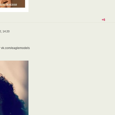
+6
2, 14:20
 vk.com/eaglemodels