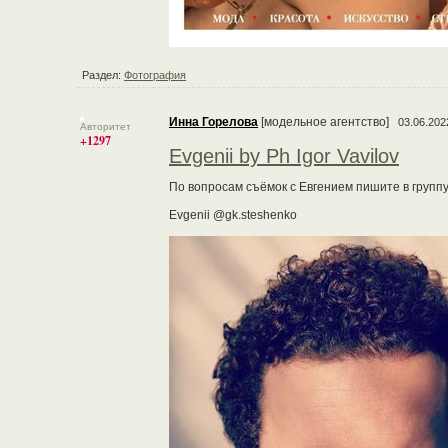
Раздел:
Фотография
Инна Горелова
[модельное агентство]
03.06.202
Авторитет
+1297
Evgenii by Ph Igor Vavilov
По вопросам съёмок с Евгением пишите в группу
Evgenii @gk.steshenko