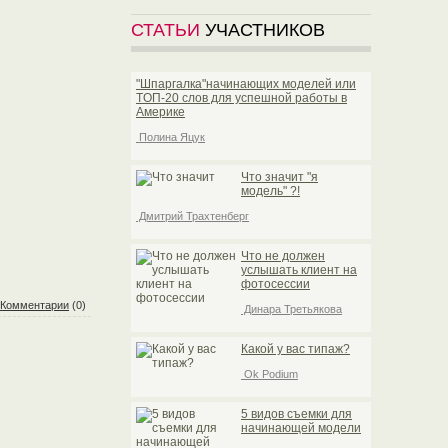
СТАТЬИ
УЧАСТНИКОВ
"Шпаргалка"начинающих моделей или
TOП-20 слов для успешной работы в
Америке
Полина Яцук
Что значит "я
модель" ?!
Дмитрий Трахтенберг
Что не должен
услышать клиент на
фотосессии
Комментарии
(0)
Динара Третьякова
Какой у вас типаж?
Ok Podium
5 видов съемки для
начинающей модели