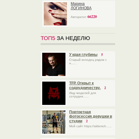
Марина
ЛОГИНОВА
66220
Авторитет
ТОП5
ЗА НЕДЕЛЮ
5
У края глубины
Старый колодец рядом с
н......
TFP. Открыт к
2
содрудничеству.
Ищу моделей для
сотрудни......
Портретная
фотосессия девушки в
2
студии
Мой сайт https://aldemch......