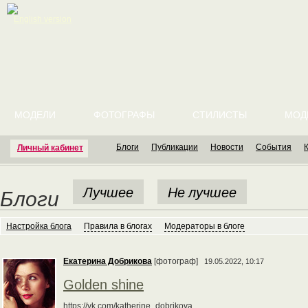
English version
МОДЕЛИ
ФОТОГРАФЫ
СТИЛИСТЫ
МОД
Блоги
Публикации
Новости
События
Личный кабинет
Лучшее
Не лучшее
Блоги
Настройка блога
Правила в блогах
Модераторы в блоге
Екатерина Добрикова
[фотограф]
19.05.2022, 10:17
Golden shine
https://vk.com/katherine_dobrikova