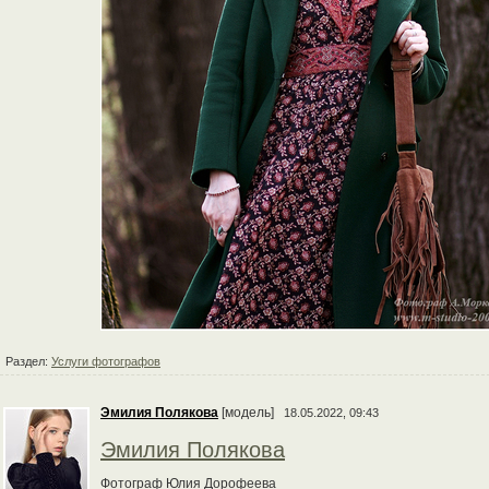
Раздел:
Услуги фотографов
Эмилия Полякова
[модель]
18.05.2022, 09:43
Эмилия Полякова
Фотограф Юлия Дорофеева