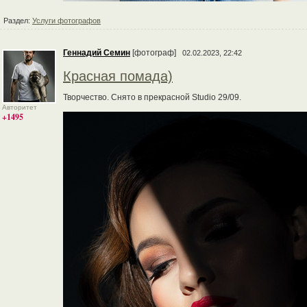
Раздел:
Услуги фотографов
Геннадий Семин
[фотограф]
02.02.2023, 22:42
Красная помада)
Творчество. Снято в прекрасной Studio 29/09.
Авторитет
+1495