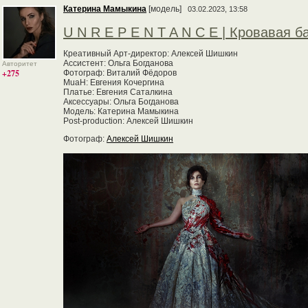
Катерина Мамыкина
[модель]
03.02.2023, 13:58
U N R E P E N T A N C E | Кровавая 
Креативный Арт-директор: Алексей Шишкин
Ассистент: Ольга Богданова
Авторитет
+275
Фотограф: Виталий Фёдоров
MuaH: Евгения Кочергина
Платье: Евгения Саталкина
Аксессуары: Ольга Богданова
Модель: Катерина Мамыкина
Post-production: Алексей Шишкин
Фотограф:
Алексей Шишкин