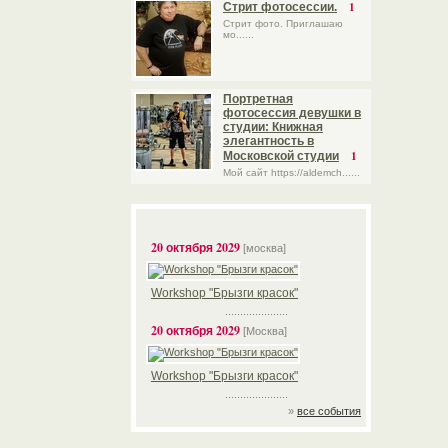
1
Стрит фотосессии.
Стрит фото. Приглашаю
мо......
Портретная
фотосессия девушки в
студии: Книжная
элегантность в
1
Московской студии
Мой сайт https://aldemch......
20 октября 2029
[москва]
Workshop "Брызги красок"
.....................
20 октября 2029
[Москва]
Workshop "Брызги красок"
.....................
»
все события