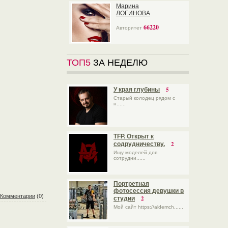
Марина
ЛОГИНОВА
66220
Авторитет
ТОП5
ЗА НЕДЕЛЮ
5
У края глубины
Старый колодец рядом с
н......
TFP. Открыт к
2
содрудничеству.
Ищу моделей для
сотрудни......
Портретная
фотосессия девушки в
Комментарии
(0)
2
студии
Мой сайт https://aldemch......