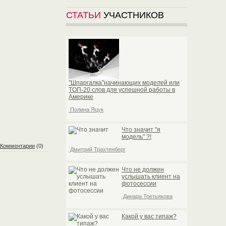
СТАТЬИ
УЧАСТНИКОВ
"Шпаргалка"начинающих моделей или
TOП-20 слов для успешной работы в
Америке
Полина Яцук
Что значит "я
модель" ?!
Комментарии
(0)
Дмитрий Трахтенберг
Что не должен
услышать клиент на
фотосессии
Динара Третьякова
Какой у вас типаж?