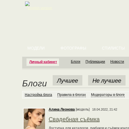
English version
МОДЕЛИ
ФОТОГРАФЫ
СТИЛИСТЫ
Блоги
Публикации
Новости
Личный кабинет
Лучшее
Не лучшее
Блоги
Настройка блога
Правила в блогах
Модераторы в блоге
Алина Леонова
[модель]
18.04.2022, 21:42
Свадебная съёмка
Доступна для каталогов, лукбуков и съёмок конт