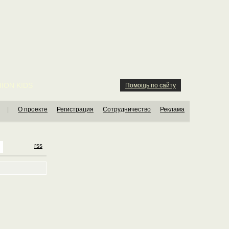
ION KIDS
Помощь по сайту
|
О проекте
Регистрация
Сотрудничество
Реклама
rss