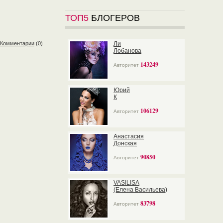
ТОП5
БЛОГЕРОВ
Комментарии
(0)
Ли
Лобанова
143249
Авторитет
Юрий
К
106129
Авторитет
Анастасия
Донская
90850
Авторитет
VASILISA
(Елена Васильева)
83798
Авторитет