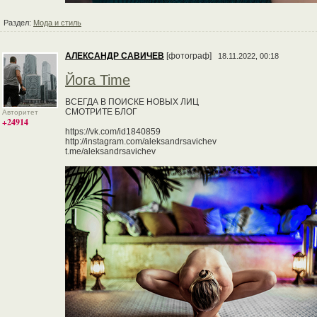
Раздел:
Мода и стиль
АЛЕКСАНДР САВИЧЕВ
[фотограф]
18.11.2022, 00:18
Йога Time
ВСЕГДА В ПОИСКЕ НОВЫХ ЛИЦ
СМОТРИТЕ БЛОГ
Авторитет
+24914
https://vk.com/id1840859
http://instagram.com/aleksandrsavichev
t.me/aleksandrsavichev