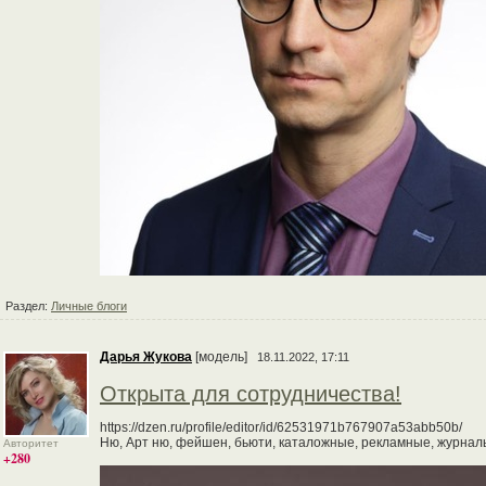
Раздел:
Личные блоги
Дарья Жукова
[модель]
18.11.2022, 17:11
Открыта для сотрудничества!
https://dzen.ru/profile/editor/id/62531971b767907a53abb50b/
Ню, Арт ню, фейшен, бьюти, каталожные, рекламные, журналь
Авторитет
+280