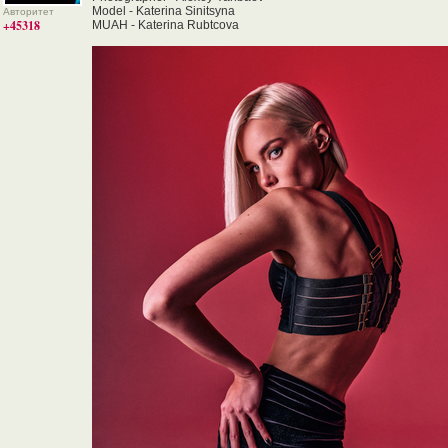
Model - Katerina Sinitsyna
Авторитет
+45318
MUAH - Katerina Rubtcova