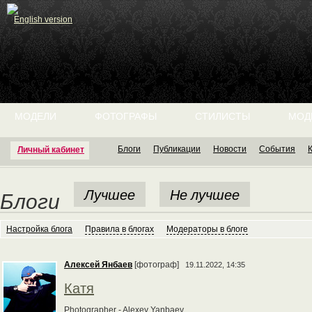
English version
МОДЕЛИ
ФОТОГРАФЫ
СТИЛИСТЫ
МОД
Блоги
Публикации
Новости
События
Личный кабинет
Лучшее
Не лучшее
Блоги
Настройка блога
Правила в блогах
Модераторы в блоге
Алексей Янбаев
[фотограф]
19.11.2022, 14:35
Катя
Photographer - Alexey Yanbaev