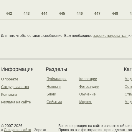
442
443
444
445
446
447
448
4
Для того чтобы оставить сообщение, Вам необходимо
зарегистрироваться
и
Информация
Разделы
Ка
Публикации
Коллекции
Мод
О проекте
Новости
Фотостудии
Фот
Сотрудничество
Блоги
Обучение
Сти
Контакты
События
Маркет
Мод
Реклама на сайте
© 2007-2026.
Вся информация на сайте является объект
//
Создание сайта
- 2opexa
Права на все фотографии, принадлежат ав