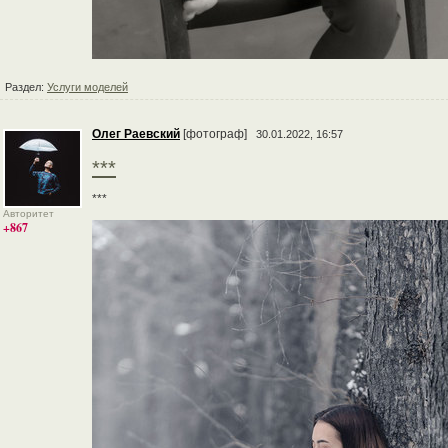
Раздел:
Услуги моделей
Олег Раевский
[фотограф]
30.01.2022, 16:57
***
***
Авторитет
+867