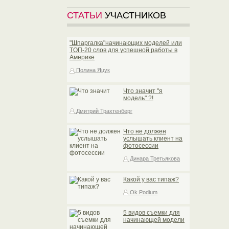
СТАТЬИ
УЧАСТНИКОВ
"Шпаргалка"начинающих моделей или
TOП-20 слов для успешной работы в
Америке
Полина Яцук
Что значит "я
модель" ?!
Дмитрий Трахтенберг
Что не должен
услышать клиент на
фотосессии
Динара Третьякова
Какой у вас типаж?
Ok Podium
5 видов съемки для
начинающей модели