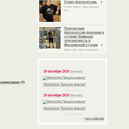
1
Стрит фотосессии.
Стрит фото. Приглашаю
мо......
Портретная
фотосессия девушки в
студии: Книжная
элегантность в
1
Московской студии
Мой сайт https://aldemch......
20 октября 2029
[москва]
Комментарии
(2)
Workshop "Брызги красок"
.....................
20 октября 2029
[Москва]
Workshop "Брызги красок"
.....................
»
все события