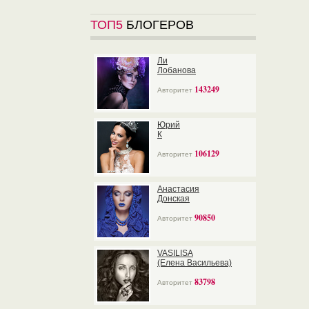
ТОП5
БЛОГЕРОВ
Ли
Лобанова
143249
Авторитет
Юрий
К
106129
Авторитет
Анастасия
Донская
90850
Авторитет
VASILISA
(Елена Васильева)
83798
Авторитет