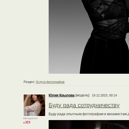
Раздел:
Услуги фотографов
Юлия Крылова
[модель]
19.12.2023, 00:14
Буду рада сотрудничеству
Буду рада опытным фотографам и визажистам дл
Авторитет
+353