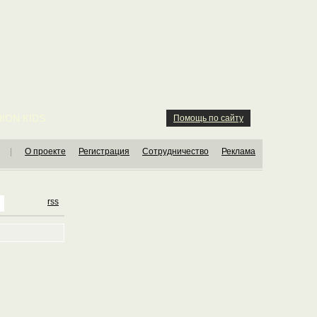
ION KIDS
Помощь по сайту
|
О проекте
Регистрация
Сотрудничество
Реклама
rss