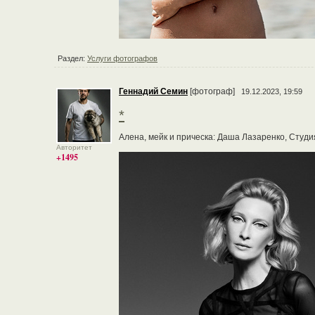
Раздел:
Услуги фотографов
Геннадий Семин
[фотограф]
19.12.2023, 19:59
*
Алена, мейк и прическа: Даша Лазаренко, Студи
Авторитет
+1495