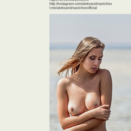
http://instagram.com/aleksandrsavichev
t.me/aleksandrsavichevofficial