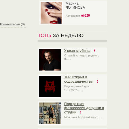
Марина
ЛОГИНОВА
66220
Авторитет
Комментарии
(0)
ТОП5
ЗА НЕДЕЛЮ
5
У края глубины
Старый колодец рядом с
н......
TFP. Открыт к
2
содрудничеству.
Ищу моделей для
сотрудни......
Портретная
фотосессия девушки в
2
студии
Мой сайт https://aldemch......