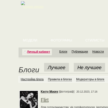
English version
МОДЕЛИ
ФОТОГРАФЫ
СТИЛИСТЫ
Блоги
Публикации
Новости
Личный кабинет
Лучшее
Не лучшее
Блоги
Настройка блога
Правила в блогах
Модераторы в блоге
Kerry Moore
[фотограф]
20.12.2023, 17:16
Flirt
Для сотрудничества: vk.com/kerrymoore, kerrymoo