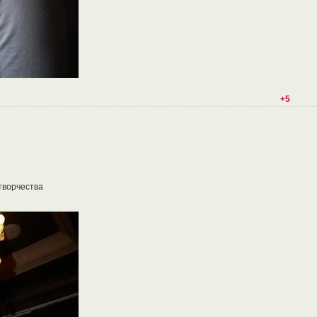
+5
творчества