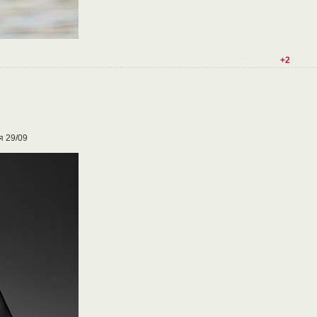
+2
я 29/09