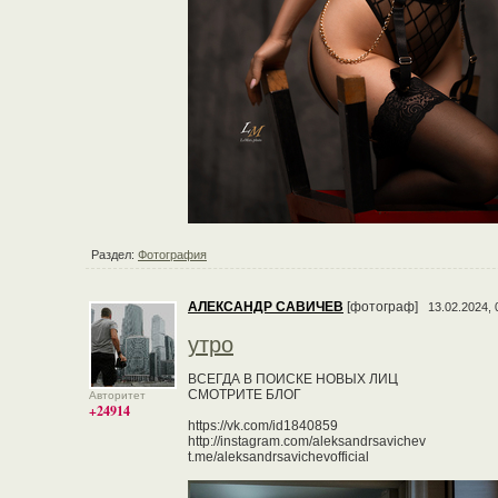
Раздел:
Фотография
АЛЕКСАНДР САВИЧЕВ
[фотограф]
13.02.2024, 
утро
ВСЕГДА В ПОИСКЕ НОВЫХ ЛИЦ
СМОТРИТЕ БЛОГ
Авторитет
+24914
https://vk.com/id1840859
http://instagram.com/aleksandrsavichev
t.me/aleksandrsavichevofficial