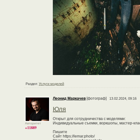
Раздел:
Услуги моделей
Леонид Маркачев
[фотограф]
13.02.2024, 09:16
Юля
Открыт для сотрудничества с моделями:
Индивидуальные съемки, воркшопы, мастер-кла
Авторитет
+11889
Пишите
Сайт https://lemar.photo/