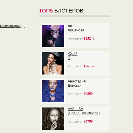
ТОП5
БЛОГЕРОВ
Комментарии
(0)
Ли
Лобанова
143249
Авторитет
Юрий
К
106129
Авторитет
Анастасия
Донская
90850
Авторитет
VASILISA
(Елена Васильева)
83798
Авторитет