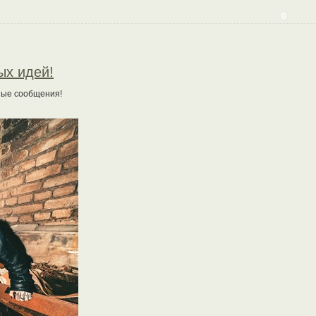
0
ых идей!
чные сообщения!