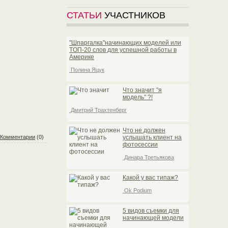
СТАТЬИ
УЧАСТНИКОВ
"Шпаргалка"начинающих моделей или
TOП-20 слов для успешной работы в
Америке
Полина Яцук
Что значит "я
модель" ?!
Дмитрий Трахтенберг
Что не должен
Комментарии
(0)
услышать клиент на
фотосессии
Динара Третьякова
Какой у вас типаж?
Ok Podium
5 видов съемки для
начинающей модели