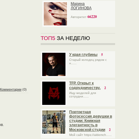
Марина
ЛОГИНОВА
66220
Авторитет
ТОП5
ЗА НЕДЕЛЮ
5
У края глубины
Старый колодец рядом с
н......
TFP. Открыт к
2
содрудничеству.
Комментарии
(0)
Ищу моделей для
сотрудни......
Портретная
фотосессия девушки в
студии: Книжная
в.
элегантность в
2
Московской студии
Мой сайт https://aldemch......