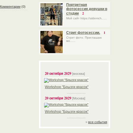
Портретная
Комментарии
(0)
фотосессия девушки в
2
студии
Мой сайт https://aldemch......
1
Стрит фотосессии.
Стрит фото. Приглашаю
мо......
20 октября 2029
[москва]
Workshop "Брызги красок"
.....................
20 октября 2029
[Москва]
Workshop "Брызги красок"
.....................
»
все события