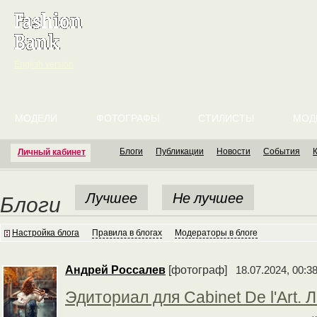
English version
МОДЕЛИ
ФОТОГРАФЫ
СТИЛИСТЫ
МОД
Блоги
Публикации
Новости
События
Личный кабинет
Лучшее
Не лучшее
Блоги
Настройка блога
Правила в блогах
Модераторы в блоге
Андрей Россалев
[фотограф]
18.07.2024, 00:3
Эдиториал для Cabinet De l'Art. 