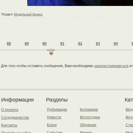
Раздел:
Модельный бизнес
88
89
90
91
92
93
94
Для того чтобы оставить сообщение, Вам необходимо
зарегистрироваться
и
Информация
Разделы
Ка
Публикации
Коллекции
Мод
О проекте
Новости
Фотостудии
Фот
Сотрудничество
Блоги
Обучение
Сти
Контакты
События
Маркет
Мод