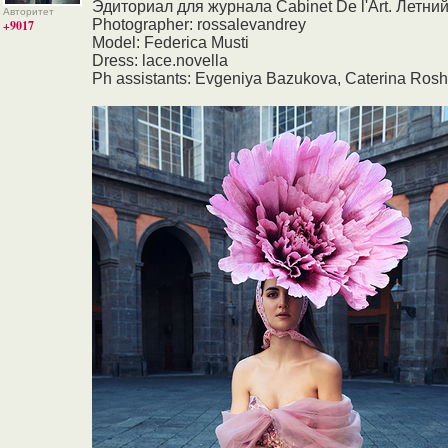
Эдиториал для журнала Cabinet De l'Art. Летни
Авторитет
Photographer: rossalevandrey
+9017
Model: Federica Musti
Dress: lace.novella
Ph assistants: Evgeniya Bazukova, Caterina Ros