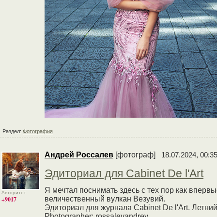
Раздел:
Фотография
Андрей Россалев
[фотограф]
18.07.2024, 00:3
Эдиториал для Cabinet De l'Art
Я мечтал поснимать здесь с тех пор как вперв
Авторитет
величественный вулкан Везувий.
+9017
Эдиториал для журнала Cabinet De l'Art. Летний
Photographer: rossalevandrey