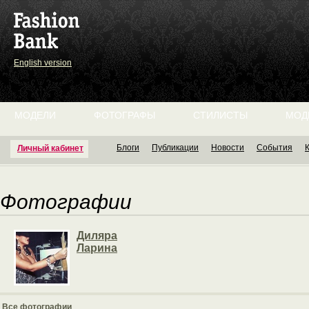
English version
МОДЕЛИ
ФОТОГРАФЫ
СТИЛИСТЫ
МОД
Блоги
Публикации
Новости
События
Личный кабинет
Фотографии
Диляра
Ларина
Все фотографии