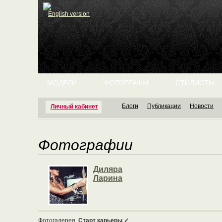
English version
МОДЕЛИ
ФОТОГРАФЫ
СТИЛИСТЫ
Блоги
Публикации
Новости
Личный кабинет
Фотографии
Диляра
Ларина
Фотогалерея
Старт карьеры ✓