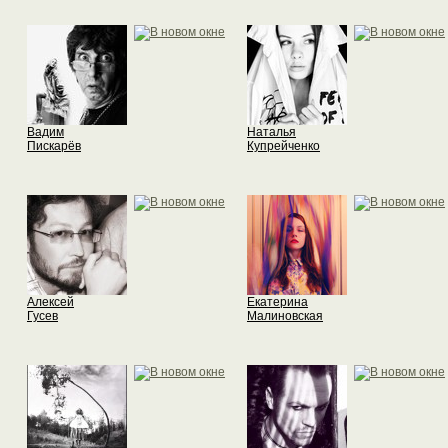
Вадим
Наталья
Пискарёв
Купрейченко
Алексей
Екатерина
Гусев
Малиновская