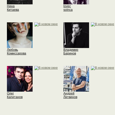
Нина
lovec
Китаева
solnca
Любовь
Владимир
Комиссарова
Баринов
Олег
Андрей
Капитанов
Литвинов