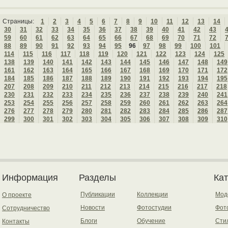
Страницы:
1
2
3
4
5
6
7
8
9
10
11
12
13
14
30
31
32
33
34
35
36
37
38
39
40
41
42
43
59
60
61
62
63
64
65
66
67
68
69
70
71
72
88
89
90
91
92
93
94
95
96
97
98
99
100
101
114
115
116
117
118
119
120
121
122
123
124
125
138
139
140
141
142
143
144
145
146
147
148
149
161
162
163
164
165
166
167
168
169
170
171
172
184
185
186
187
188
189
190
191
192
193
194
195
207
208
209
210
211
212
213
214
215
216
217
218
230
231
232
233
234
235
236
237
238
239
240
241
253
254
255
256
257
258
259
260
261
262
263
264
276
277
278
279
280
281
282
283
284
285
286
287
299
300
301
302
303
304
305
306
307
308
309
310
Информация
Разделы
Ка
Публикации
Коллекции
Мод
О проекте
Новости
Фотостудии
Фот
Сотрудничество
Блоги
Обучение
Сти
Контакты