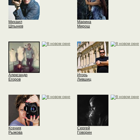
Михаил
Марина
Шпынев
Мирош
Александр
Игорь
Егоров
Лившиц
Ксения
Сергей
Рыжова
Говорин