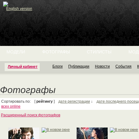
English version
МОДЕЛИ
ФОТОГРАФЫ
СТИЛИСТЫ
МОД
Блоги
Публикации
Новости
События
Личный кабинет
Фотографы
Сортировать по: [
рейтингу
]
дате регистрации
↓
дате последнего посе
всех online
Расширенный поиск фотографов