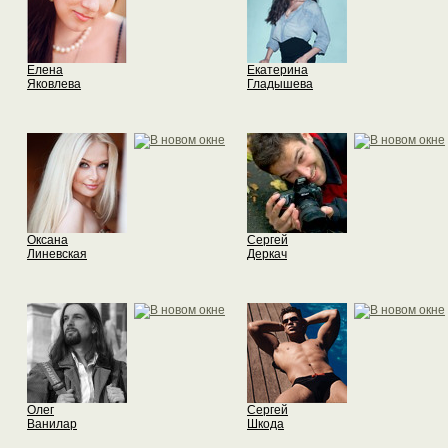
Елена
Екатерина
Яковлева
Гладышева
Оксана
Сергей
Линевская
Деркач
Олег
Сергей
Ванилар
Шкода