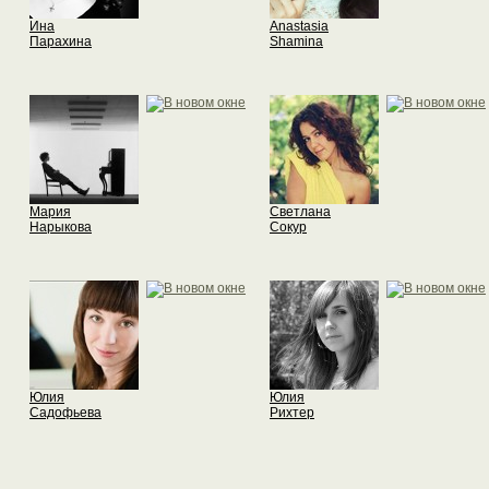
Ина
Anastasia
Парахина
Shamina
Мария
Светлана
Нарыкова
Сокур
Юлия
Юлия
Садофьева
Рихтер