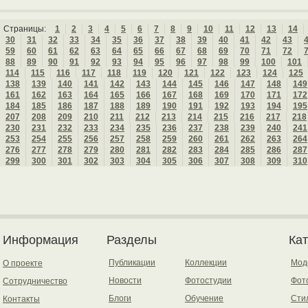
Страницы:
1
2
3
4
5
6
7
8
9
10
11
12
13
14
30
31
32
33
34
35
36
37
38
39
40
41
42
43
59
60
61
62
63
64
65
66
67
68
69
70
71
72
88
89
90
91
92
93
94
95
96
97
98
99
100
101
114
115
116
117
118
119
120
121
122
123
124
125
138
139
140
141
142
143
144
145
146
147
148
149
161
162
163
164
165
166
167
168
169
170
171
172
184
185
186
187
188
189
190
191
192
193
194
195
207
208
209
210
211
212
213
214
215
216
217
218
230
231
232
233
234
235
236
237
238
239
240
241
253
254
255
256
257
258
259
260
261
262
263
264
276
277
278
279
280
281
282
283
284
285
286
287
299
300
301
302
303
304
305
306
307
308
309
310
Информация
Разделы
Ка
Публикации
Коллекции
Мод
О проекте
Новости
Фотостудии
Фот
Сотрудничество
Блоги
Обучение
Сти
Контакты