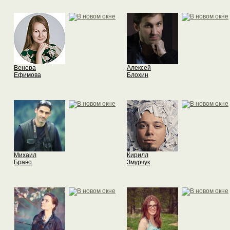
Венера
Алексей
Ефимова
Блохин
Михаил
Кирилл
Браво
Змурчук