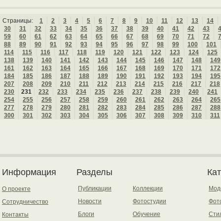
Страницы:
1
2
3
4
5
6
7
8
9
10
11
12
13
14
30
31
32
33
34
35
36
37
38
39
40
41
42
43
59
60
61
62
63
64
65
66
67
68
69
70
71
72
88
89
90
91
92
93
94
95
96
97
98
99
100
101
114
115
116
117
118
119
120
121
122
123
124
125
138
139
140
141
142
143
144
145
146
147
148
149
161
162
163
164
165
166
167
168
169
170
171
172
184
185
186
187
188
189
190
191
192
193
194
195
207
208
209
210
211
212
213
214
215
216
217
218
230
231
232
233
234
235
236
237
238
239
240
241
254
255
256
257
258
259
260
261
262
263
264
265
277
278
279
280
281
282
283
284
285
286
287
288
300
301
302
303
304
305
306
307
308
309
310
311
Информация
Разделы
Ка
Публикации
Коллекции
Мод
О проекте
Новости
Фотостудии
Фот
Сотрудничество
Блоги
Обучение
Сти
Контакты