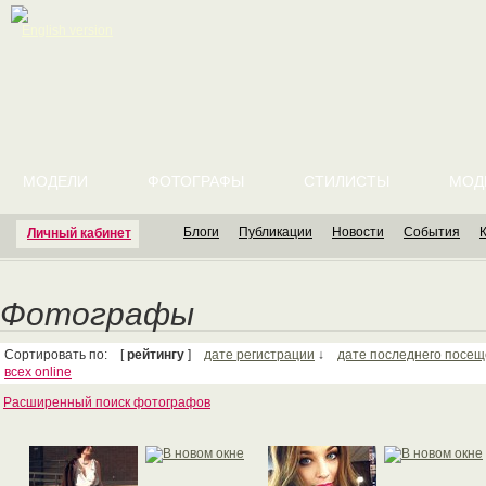
English version
МОДЕЛИ
ФОТОГРАФЫ
СТИЛИСТЫ
МОД
Блоги
Публикации
Новости
События
Личный кабинет
Фотографы
Сортировать по: [
рейтингу
]
дате регистрации
↓
дате последнего посе
всех online
Расширенный поиск фотографов