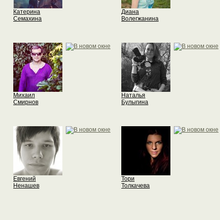
Катерина
Диана
Семахина
Волегжанина
Михаил
Наталья
Смирнов
Булыгина
Евгений
Тори
Ненашев
Толкачева