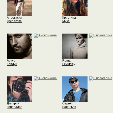
Анастасия
Кристина
Трепакова
Муза
Артур
Roman
Каплун
Levutskiy
Дмитрий
Сергей
Генералов
Васильев