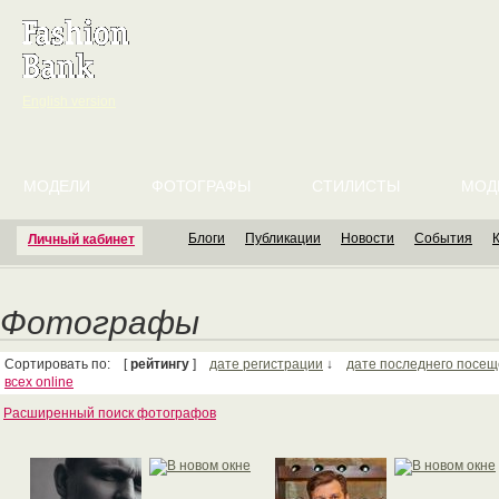
English version
МОДЕЛИ
ФОТОГРАФЫ
СТИЛИСТЫ
МОД
Блоги
Публикации
Новости
События
Личный кабинет
Фотографы
Сортировать по: [
рейтингу
]
дате регистрации
↓
дате последнего посе
всех online
Расширенный поиск фотографов