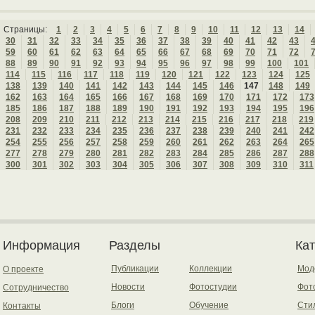
Страницы:
1
2
3
4
5
6
7
8
9
10
11
12
13
14
30
31
32
33
34
35
36
37
38
39
40
41
42
43
59
60
61
62
63
64
65
66
67
68
69
70
71
72
88
89
90
91
92
93
94
95
96
97
98
99
100
101
114
115
116
117
118
119
120
121
122
123
124
125
138
139
140
141
142
143
144
145
146
147
148
149
162
163
164
165
166
167
168
169
170
171
172
173
185
186
187
188
189
190
191
192
193
194
195
196
208
209
210
211
212
213
214
215
216
217
218
219
231
232
233
234
235
236
237
238
239
240
241
242
254
255
256
257
258
259
260
261
262
263
264
265
277
278
279
280
281
282
283
284
285
286
287
288
300
301
302
303
304
305
306
307
308
309
310
311
Информация
Разделы
Ка
Публикации
Коллекции
Мод
О проекте
Новости
Фотостудии
Фот
Сотрудничество
Блоги
Обучение
Сти
Контакты