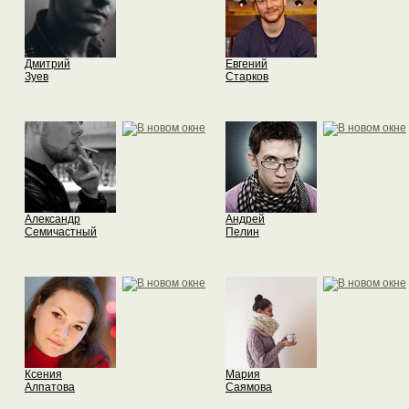
Дмитрий
Евгений
Зуев
Старков
Александр
Андрей
Семичастный
Пелин
Ксения
Мария
Алпатова
Саямова