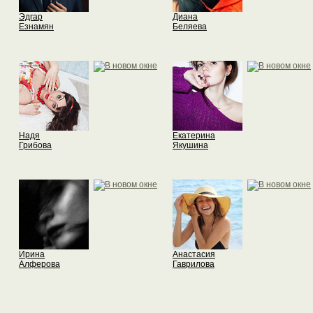
Эдгар
Диана
Езнамян
Беляева
Надя
Екатерина
Грибова
Якушина
Ирина
Анастасия
Алферова
Гаврилова