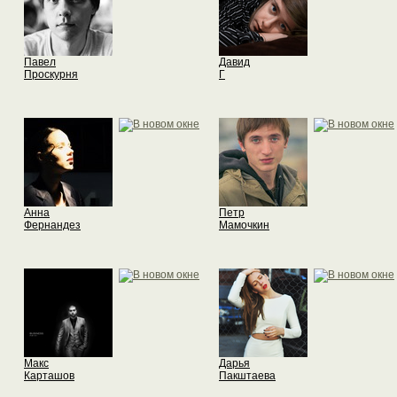
Павел
Давид
Проскурня
Г
Анна
Петр
Фернандез
Мамочкин
Макс
Дарья
Карташов
Пакштаева