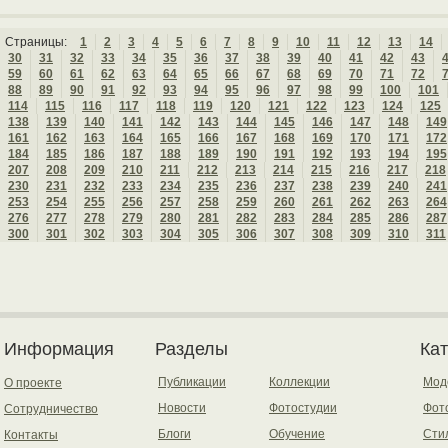
Страницы:
1
2
3
4
5
6
7
8
9
10
11
12
13
14
30
31
32
33
34
35
36
37
38
39
40
41
42
43
59
60
61
62
63
64
65
66
67
68
69
70
71
72
88
89
90
91
92
93
94
95
96
97
98
99
100
101
114
115
116
117
118
119
120
121
122
123
124
125
138
139
140
141
142
143
144
145
146
147
148
149
161
162
163
164
165
166
167
168
169
170
171
172
184
185
186
187
188
189
190
191
192
193
194
195
207
208
209
210
211
212
213
214
215
216
217
218
230
231
232
233
234
235
236
237
238
239
240
241
253
254
255
256
257
258
259
260
261
262
263
264
276
277
278
279
280
281
282
283
284
285
286
287
300
301
302
303
304
305
306
307
308
309
310
311
Информация
Разделы
Ка
Публикации
Коллекции
Мод
О проекте
Новости
Фотостудии
Фот
Сотрудничество
Блоги
Обучение
Сти
Контакты