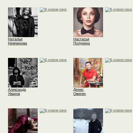
Наталья
Настасья
Немчинова
Полухина
Александр
Денис
Уваров
Ожигин