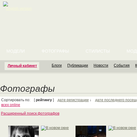
English version
МОДЕЛИ
ФОТОГРАФЫ
СТИЛИСТЫ
МОД
Блоги
Публикации
Новости
События
Личный кабинет
Фотографы
Сортировать по: [
рейтингу
]
дате регистрации
↓
дате последнего посе
всех online
Расширенный поиск фотографов