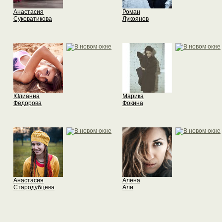
Анастасия
Роман
Суковатикова
Лукоянов
Юлианна
Марика
Федорова
Фокина
Анастасия
Aлёна
Стародубцева
Али