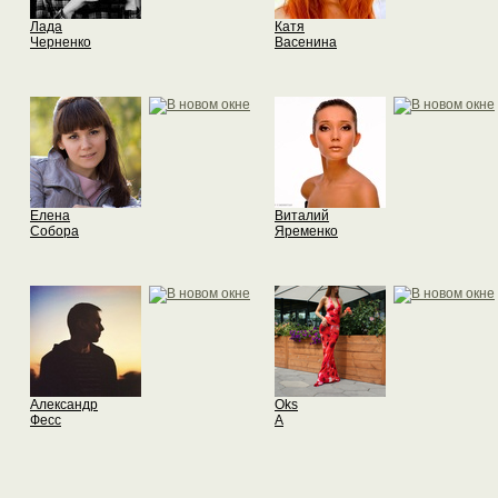
Лада
Катя
Черненко
Васенина
Елена
Виталий
Собора
Яременко
Александр
Oks
Фесс
A