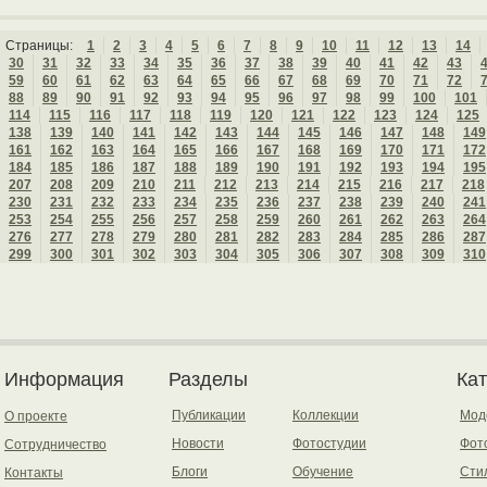
Страницы:
1
2
3
4
5
6
7
8
9
10
11
12
13
14
30
31
32
33
34
35
36
37
38
39
40
41
42
43
59
60
61
62
63
64
65
66
67
68
69
70
71
72
88
89
90
91
92
93
94
95
96
97
98
99
100
101
114
115
116
117
118
119
120
121
122
123
124
125
138
139
140
141
142
143
144
145
146
147
148
149
161
162
163
164
165
166
167
168
169
170
171
172
184
185
186
187
188
189
190
191
192
193
194
195
207
208
209
210
211
212
213
214
215
216
217
218
230
231
232
233
234
235
236
237
238
239
240
241
253
254
255
256
257
258
259
260
261
262
263
264
276
277
278
279
280
281
282
283
284
285
286
287
299
300
301
302
303
304
305
306
307
308
309
310
Информация
Разделы
Ка
Публикации
Коллекции
Мод
О проекте
Новости
Фотостудии
Фот
Сотрудничество
Блоги
Обучение
Сти
Контакты