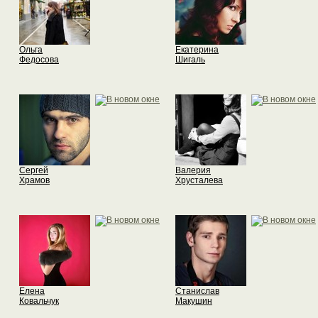
Ольга
Екатерина
Федосова
Шигаль
Сергей
Валерия
Храмов
Хрусталева
Елена
Станислав
Ковальчук
Макушин