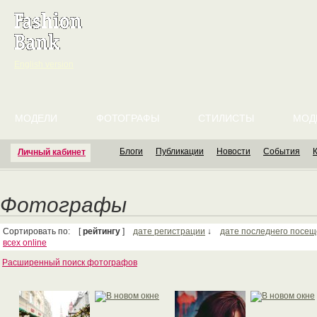
English version
МОДЕЛИ
ФОТОГРАФЫ
СТИЛИСТЫ
МОД
Блоги
Публикации
Новости
События
Личный кабинет
Фотографы
Сортировать по: [
рейтингу
]
дате регистрации
↓
дате последнего посе
всех online
Расширенный поиск фотографов