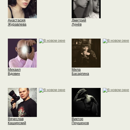
Анастасия
Дмитрий
Журавлева
Лунёв
Михаил
Мила
Вдовин
Басаргина
Вячеслав
Виктор
Каширский
Прушенов