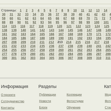
Страницы:
1
2
3
4
5
6
7
8
9
10
11
12
13
14
30
31
32
33
34
35
36
37
38
39
40
41
42
43
59
60
61
62
63
64
65
66
67
68
69
70
71
72
88
89
90
91
92
93
94
95
96
97
98
99
100
101
114
115
116
117
118
119
120
121
122
123
124
125
138
139
140
141
142
143
144
145
146
147
148
149
161
162
163
164
165
166
167
168
169
170
171
172
184
185
186
187
188
189
190
191
192
193
194
195
207
208
209
210
211
212
213
214
215
216
217
218
231
232
233
234
235
236
237
238
239
240
241
242
254
255
256
257
258
259
260
261
262
263
264
265
277
278
279
280
281
282
283
284
285
286
287
288
300
301
302
303
304
305
306
307
308
309
310
311
Информация
Разделы
Ка
Публикации
Коллекции
Мод
О проекте
Новости
Фотостудии
Фот
Сотрудничество
Блоги
Обучение
Сти
Контакты