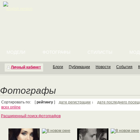
English version
МОДЕЛИ
ФОТОГРАФЫ
СТИЛИСТЫ
МОД
Блоги
Публикации
Новости
События
Личный кабинет
Фотографы
Сортировать по: [
рейтингу
]
дате регистрации
↓
дате последнего посе
всех online
Расширенный поиск фотографов