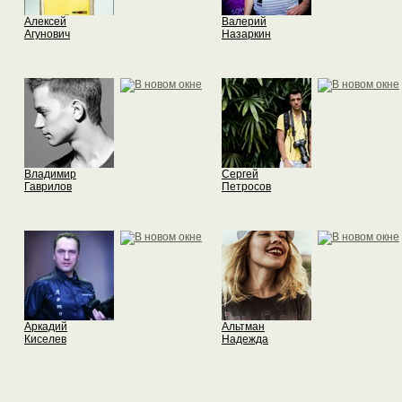
Алексей
Валерий
Агунович
Назаркин
Владимир
Сергей
Гаврилов
Петросов
Аркадий
Альтман
Киселев
Надежда