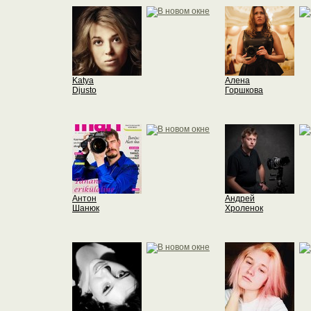
Katya
Алена
Djusto
Горшкова
Антон
Андрей
Шанюк
Хроленок