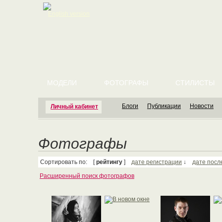
English version
МОДЕЛИ
ФОТОГРАФЫ
СТИЛИСТЫ
Блоги
Публикации
Новости
Личный кабинет
Фотографы
Сортировать по: [
рейтингу
]
дате регистрации
↓
дате посл
Расширенный поиск фотографов