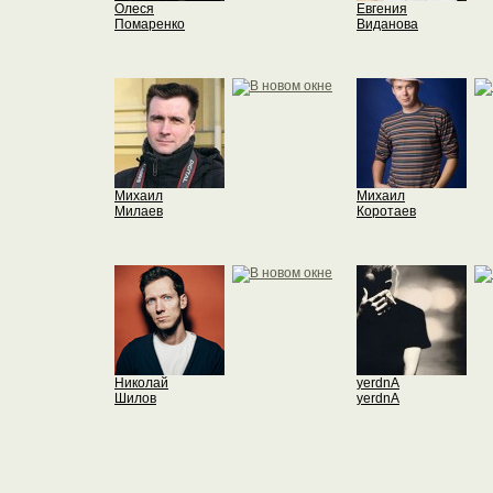
Олеся
Евгения
Помаренко
Виданова
Михаил
Михаил
Милаев
Коротаев
Николай
yerdnA
Шилов
yerdnA