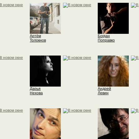
Артём
Богдан
Толокнов
Поправко
Дарья
Андрей
Нехова
Левин