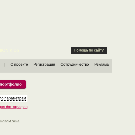
ION KIDS
Помощь по сайту
|
О проекте
Регистрация
Сотрудничество
Реклама
 портфолио
по параметрам
для фотографов