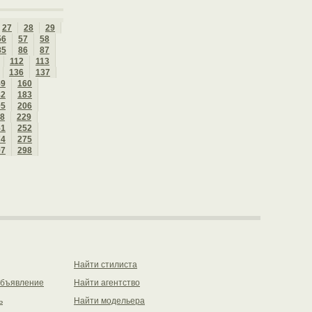
27
28
29
56
57
58
85
86
87
112
113
136
137
59
160
82
183
05
206
8
229
51
252
74
275
97
298
Найти стилиста
объявление
Найти агентство
ь
Найти модельера