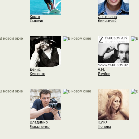
Костя
Святослав
Рынков
Липинский
Денис
А.Н.
Куксенко
Якубов
Владимир
Юлия
Лысыченко
Попова