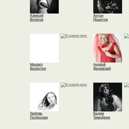
Алексей
Антон
Волегов
Решетов
Михаил
Андрей
Валентин
Филевский
Любовь
Вадим
Полянская
Тимофеев