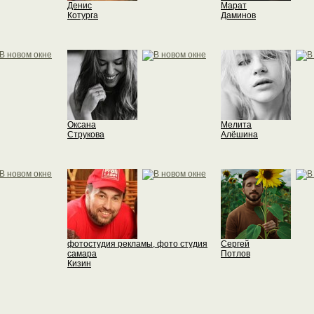
Денис
Марат
Котурга
Даминов
Оксана
Мелита
Струкова
Алёшина
фотостудия рекламы, фото студия
Сергей
самара
Потлов
Кизин