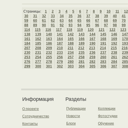
Страницы:
1
2
3
4
5
6
7
8
9
10
11
12
30
31
32
33
34
35
36
37
38
39
40
41
59
60
61
62
63
64
65
66
67
68
69
70
88
89
90
91
92
93
94
95
96
97
98
99
114
115
116
117
118
119
120
121
122
123
138
139
140
141
142
143
144
145
146
147
161
162
163
164
165
166
167
168
169
170
184
185
186
187
188
189
190
191
192
193
207
208
209
210
211
212
213
214
215
216
230
231
232
233
234
235
236
237
238
239
253
254
255
256
257
258
259
260
261
262
276
277
278
279
280
281
282
283
284
285
299
300
301
302
303
304
305
306
307
308
Информация
Разделы
Публикации
Коллекции
О проекте
Новости
Фотостудии
Сотрудничество
Блоги
Обучение
Контакты