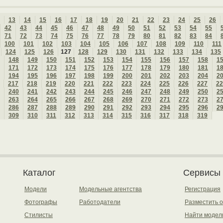
13
14
15
16
17
18
19
20
21
22
23
24
25
26
42
43
44
45
46
47
48
49
50
51
52
53
54
55
71
72
73
74
75
76
77
78
79
80
81
82
83
84
100
101
102
103
104
105
106
107
108
109
110
111
124
125
126
127
128
129
130
131
132
133
134
135
148
149
150
151
152
153
154
155
156
157
158
1
171
172
173
174
175
176
177
178
179
180
181
1
194
195
196
197
198
199
200
201
202
203
204
2
217
218
219
220
221
222
223
224
225
226
227
22
240
241
242
243
244
245
246
247
248
249
250
2
263
264
265
266
267
268
269
270
271
272
273
2
286
287
288
289
290
291
292
293
294
295
296
2
309
310
311
312
313
314
315
316
317
318
319
Каталог
Сервисы
Модели
Модельные агентства
Регистрация
Фотографы
Работодатели
Разместить 
Стилисты
Найти модел