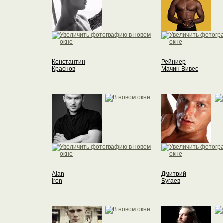
Константин
Рейниер
Краснов
Мачин Вивес
Alan
Дмитрий
Iron
Бугаев