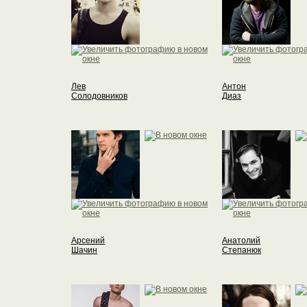
Лев
Антон
Солодовников
Диаз
Арсений
Анатолий
Шачин
Степанюк