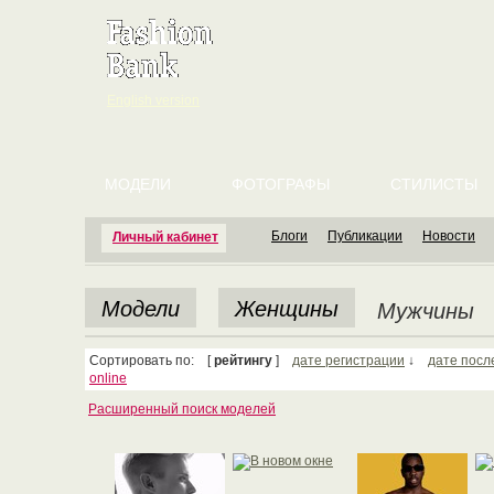
English version
МОДЕЛИ
ФОТОГРАФЫ
СТИЛИСТЫ
Блоги
Публикации
Новости
Личный кабинет
Модели
Женщины
Мужчины
Сортировать по: [
рейтингу
]
дате регистрации
↓
дате посл
online
Расширенный поиск моделей