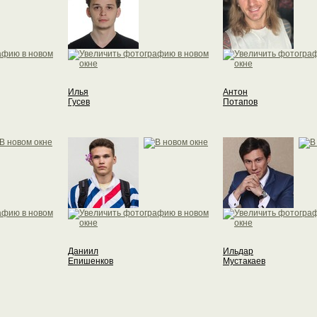
Илья
Антон
Гусев
Потапов
Даниил
Ильдар
Епишенков
Мустакаев