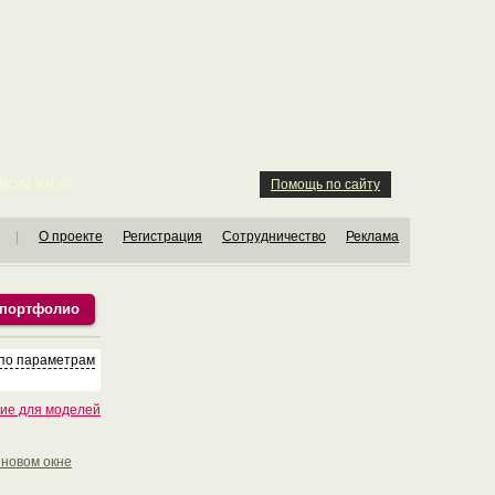
ION KIDS
Помощь по сайту
|
О проекте
Регистрация
Сотрудничество
Реклама
 портфолио
 по параметрам
ие для моделей