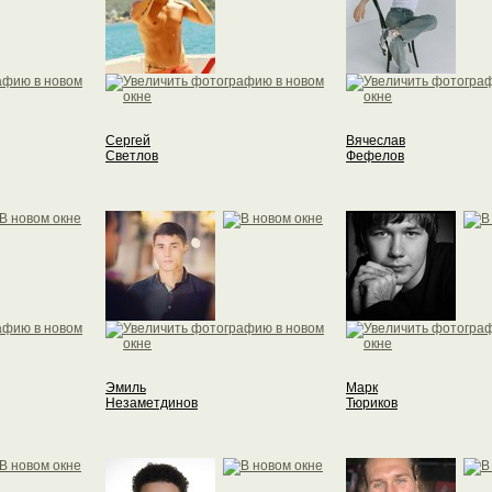
Сергей
Вячеслав
Светлов
Фефелов
Эмиль
Марк
Незаметдинов
Тюриков