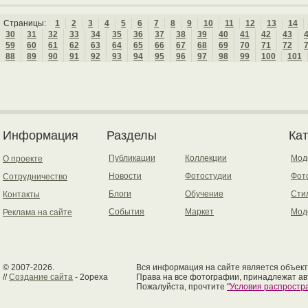
Страницы:
1
2
3
4
5
6
7
8
9
10
11
12
13
14
30
31
32
33
34
35
36
37
38
39
40
41
42
43
59
60
61
62
63
64
65
66
67
68
69
70
71
72
88
89
90
91
92
93
94
95
96
97
98
99
100
101
Информация
Разделы
Ка
Публикации
Коллекции
Мод
О проекте
Новости
Фотостудии
Фот
Сотрудничество
Блоги
Обучение
Сти
Контакты
События
Маркет
Мод
Реклама на сайте
© 2007-2026.
Вся информация на сайте является объект
//
Создание сайта
- 2opexa
Права на все фотографии, принадлежат ав
Пожалуйста, прочтите
"Условия распрост