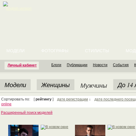
English version
МОДЕЛИ
ФОТОГРАФЫ
СТИЛИСТЫ
МОД
Блоги
Публикации
Новости
События
Личный кабинет
Модели
Женщины
До 14
Мужчины
Сортировать по: [
рейтингу
]
дате регистрации
↓
дате последнего посе
online
Расширенный поиск моделей