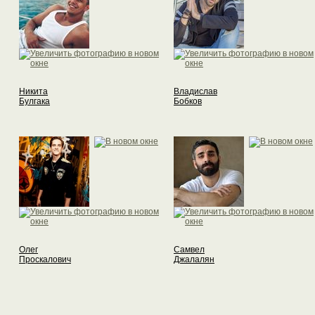
Никита
Владислав
Булгака
Бобков
Олег
Самвел
Проскалович
Джалалян