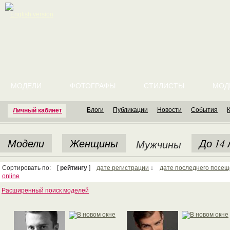
English version
МОДЕЛИ
ФОТОГРАФЫ
СТИЛИСТЫ
МОД
Блоги
Публикации
Новости
События
Личный кабинет
Модели
Женщины
До 14
Мужчины
Сортировать по: [
рейтингу
]
дате регистрации
↓
дате последнего посе
online
Расширенный поиск моделей