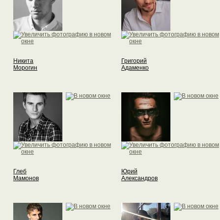
Никита
Григорий
Морогин
Адаменко
Глеб
Юрий
Мамонов
Александров