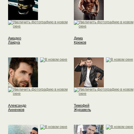
Амадео
Дима
Лакруа
Крюков
Александр
Тимофей
Анненков
Журавель