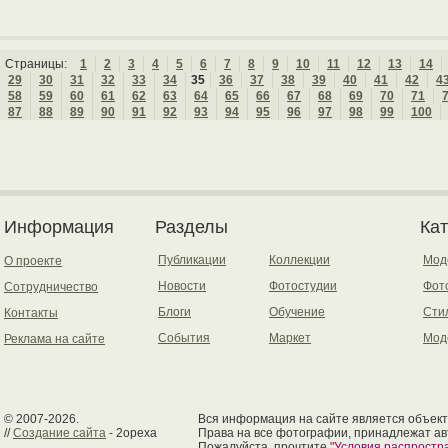
Страницы:
1
2
3
4
5
6
7
8
9
10
11
12
13
14
29
30
31
32
33
34
35
36
37
38
39
40
41
42
4
58
59
60
61
62
63
64
65
66
67
68
69
70
71
87
88
89
90
91
92
93
94
95
96
97
98
99
100
Информация
Разделы
Ка
Публикации
Коллекции
Мод
О проекте
Новости
Фотостудии
Фот
Сотрудничество
Блоги
Обучение
Сти
Контакты
События
Маркет
Мод
Реклама на сайте
© 2007-2026.
Вся информация на сайте является объект
//
Создание сайта
- 2opexa
Права на все фотографии, принадлежат ав
Пожалуйста, прочтите
"Условия распрост