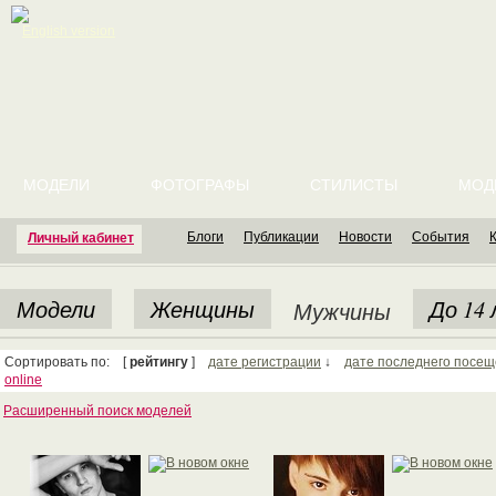
English version
МОДЕЛИ
ФОТОГРАФЫ
СТИЛИСТЫ
МОД
Блоги
Публикации
Новости
События
Личный кабинет
Модели
Женщины
До 14
Мужчины
Сортировать по: [
рейтингу
]
дате регистрации
↓
дате последнего посе
online
Расширенный поиск моделей