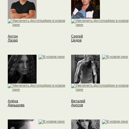
Антон
Сергей
Лазар
Цедов
Алёна
Виталий
Даньшова
Аносов