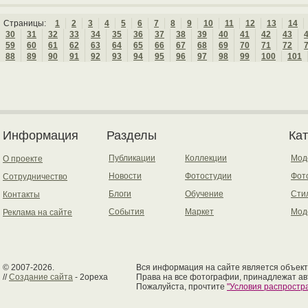
Страницы:
1
2
3
4
5
6
7
8
9
10
11
12
13
14
30
31
32
33
34
35
36
37
38
39
40
41
42
43
59
60
61
62
63
64
65
66
67
68
69
70
71
72
88
89
90
91
92
93
94
95
96
97
98
99
100
101
Информация
Разделы
Ка
Публикации
Коллекции
Мод
О проекте
Новости
Фотостудии
Фот
Сотрудничество
Блоги
Обучение
Сти
Контакты
События
Маркет
Мод
Реклама на сайте
© 2007-2026.
Вся информация на сайте является объект
//
Создание сайта
- 2opexa
Права на все фотографии, принадлежат ав
Пожалуйста, прочтите
"Условия распрост