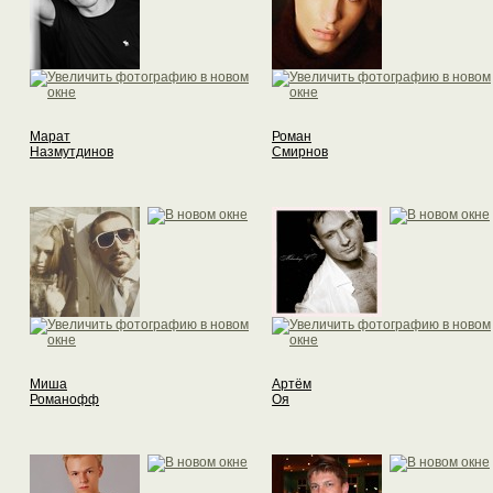
Марат
Роман
Назмутдинов
Смирнов
Миша
Артём
Романофф
Оя