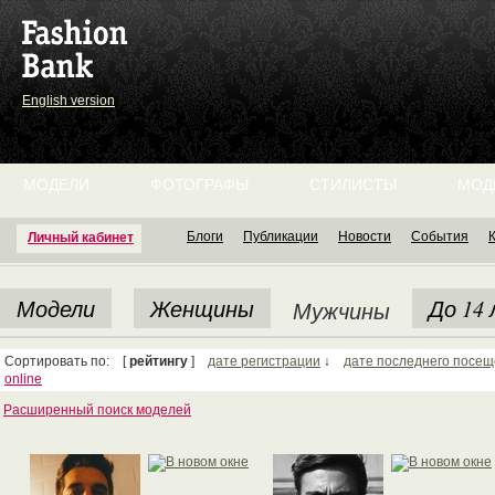
English version
МОДЕЛИ
ФОТОГРАФЫ
СТИЛИСТЫ
МОД
Блоги
Публикации
Новости
События
Личный кабинет
Модели
Женщины
До 14
Мужчины
Сортировать по: [
рейтингу
]
дате регистрации
↓
дате последнего посе
online
Расширенный поиск моделей