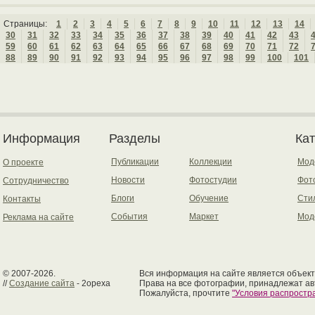
Страницы:
1
2
3
4
5
6
7
8
9
10
11
12
13
14
30
31
32
33
34
35
36
37
38
39
40
41
42
43
59
60
61
62
63
64
65
66
67
68
69
70
71
72
88
89
90
91
92
93
94
95
96
97
98
99
100
101
Информация
Разделы
Ка
Публикации
Коллекции
Мод
О проекте
Новости
Фотостудии
Фот
Сотрудничество
Блоги
Обучение
Сти
Контакты
События
Маркет
Мод
Реклама на сайте
© 2007-2026.
Вся информация на сайте является объект
//
Создание сайта
- 2opexa
Права на все фотографии, принадлежат ав
Пожалуйста, прочтите
"Условия распрост