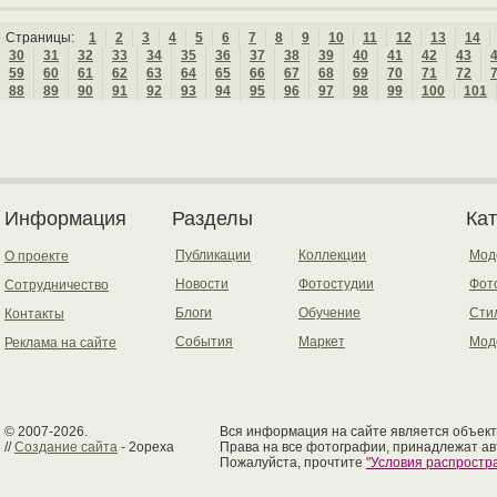
Страницы:
1
2
3
4
5
6
7
8
9
10
11
12
13
14
30
31
32
33
34
35
36
37
38
39
40
41
42
43
59
60
61
62
63
64
65
66
67
68
69
70
71
72
88
89
90
91
92
93
94
95
96
97
98
99
100
101
Информация
Разделы
Ка
Публикации
Коллекции
Мод
О проекте
Новости
Фотостудии
Фот
Сотрудничество
Блоги
Обучение
Сти
Контакты
События
Маркет
Мод
Реклама на сайте
© 2007-2026.
Вся информация на сайте является объект
//
Создание сайта
- 2opexa
Права на все фотографии, принадлежат ав
Пожалуйста, прочтите
"Условия распрост