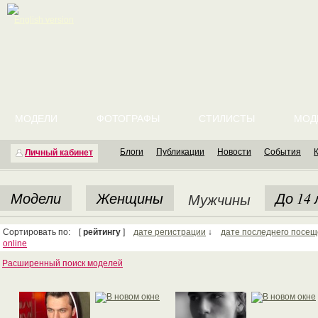
English version
МОДЕЛИ
ФОТОГРАФЫ
СТИЛИСТЫ
МОД
Блоги
Публикации
Новости
События
Личный кабинет
Модели
Женщины
До 14
Мужчины
Сортировать по: [
рейтингу
]
дате регистрации
↓
дате последнего посе
online
Расширенный поиск моделей