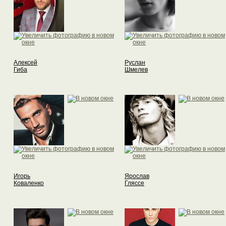
Алексей
Руслан
Гиба
Шмелев
Игорь
Ярослав
Коваленко
Гляссе