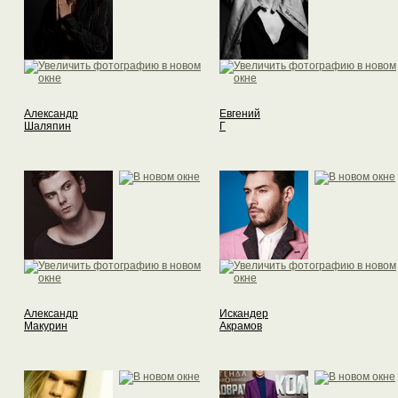
Александр
Евгений
Шаляпин
Г
Александр
Искандер
Макурин
Акрамов