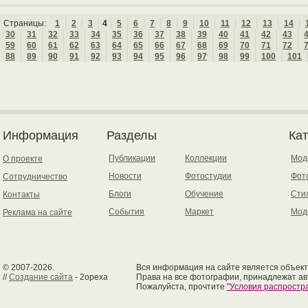
Страницы:
1
2
3
4
5
6
7
8
9
10
11
12
13
14
30
31
32
33
34
35
36
37
38
39
40
41
42
43
59
60
61
62
63
64
65
66
67
68
69
70
71
72
88
89
90
91
92
93
94
95
96
97
98
99
100
101
Информация
Разделы
Ка
Публикации
Коллекции
Мод
О проекте
Новости
Фотостудии
Фот
Сотрудничество
Блоги
Обучение
Сти
Контакты
События
Маркет
Мод
Реклама на сайте
© 2007-2026.
Вся информация на сайте является объект
//
Создание сайта
- 2opexa
Права на все фотографии, принадлежат ав
Пожалуйста, прочтите
"Условия распрост