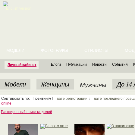
English version
МОДЕЛИ
ФОТОГРАФЫ
СТИЛИСТЫ
МОД
Блоги
Публикации
Новости
События
Личный кабинет
Модели
Женщины
До 14
Мужчины
Сортировать по: [
рейтингу
]
дате регистрации
↓
дате последнего посе
online
Расширенный поиск моделей