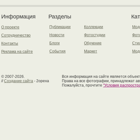
Информация
Разделы
Ка
Публикации
Коллекции
Мод
О проекте
Новости
Фотостудии
Фот
Сотрудничество
Блоги
Обучение
Сти
Контакты
События
Маркет
Мод
Реклама на сайте
© 2007-2026.
Вся информация на сайте является объект
//
Создание сайта
- 2opexa
Права на все фотографии, принадлежат ав
Пожалуйста, прочтите
"Условия распрост