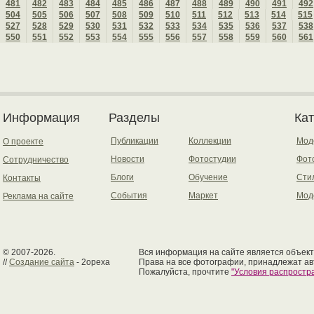
481
482
483
484
485
486
487
488
489
490
491
492
504
505
506
507
508
509
510
511
512
513
514
515
527
528
529
530
531
532
533
534
535
536
537
538
550
551
552
553
554
555
556
557
558
559
560
561
Информация
Разделы
Ка
Публикации
Коллекции
Мод
О проекте
Новости
Фотостудии
Фот
Сотрудничество
Блоги
Обучение
Сти
Контакты
События
Маркет
Мод
Реклама на сайте
© 2007-2026.
Вся информация на сайте является объект
//
Создание сайта
- 2opexa
Права на все фотографии, принадлежат ав
Пожалуйста, прочтите
"Условия распрост