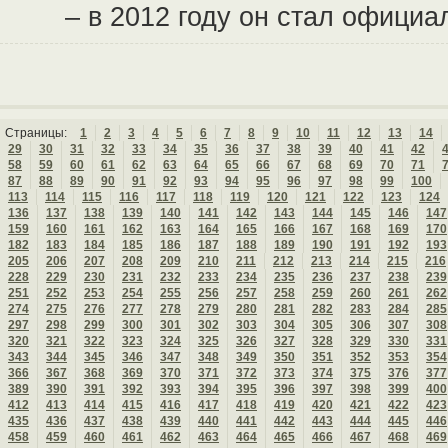
– в 2012 году он стал офици
Страницы:
1
2
3
4
5
6
7
8
9
10
11
12
13
14
29
30
31
32
33
34
35
36
37
38
39
40
41
42
58
59
60
61
62
63
64
65
66
67
68
69
70
71
87
88
89
90
91
92
93
94
95
96
97
98
99
100
113
114
115
116
117
118
119
120
121
122
123
124
136
137
138
139
140
141
142
143
144
145
146
147
159
160
161
162
163
164
165
166
167
168
169
170
182
183
184
185
186
187
188
189
190
191
192
193
205
206
207
208
209
210
211
212
213
214
215
216
228
229
230
231
232
233
234
235
236
237
238
239
251
252
253
254
255
256
257
258
259
260
261
262
274
275
276
277
278
279
280
281
282
283
284
285
297
298
299
300
301
302
303
304
305
306
307
308
320
321
322
323
324
325
326
327
328
329
330
331
343
344
345
346
347
348
349
350
351
352
353
354
366
367
368
369
370
371
372
373
374
375
376
377
389
390
391
392
393
394
395
396
397
398
399
400
412
413
414
415
416
417
418
419
420
421
422
423
435
436
437
438
439
440
441
442
443
444
445
446
458
459
460
461
462
463
464
465
466
467
468
469