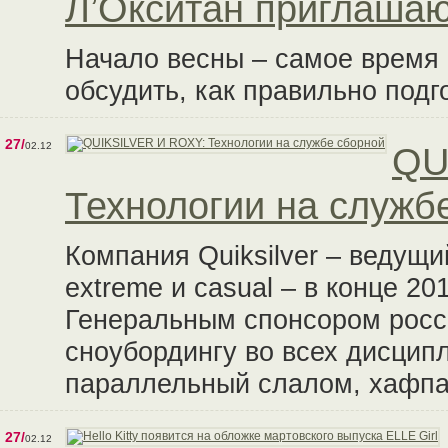
Л’Окситан приглашаю
Начало весны – самое время 
обсудить, как правильно подг
27/
02.12
QU
Технологии на служб
Компания Quiksilver – ведущ
extreme и casual – в конце 2
Генеральным спонсором росс
сноубордингу во всех дисцип
параллельный слалом, хафпа
27/
02.12