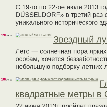
С 19-го по 22-ое июля 2013 
DÜSSELDORF» в третий раз от
уникального исторического зд
19/
06.13
Звездный лук
Лето — солнечная пора ярки
особам, хочется беззаботнос
небольшую подборку летних лу
18/
06.13
Г
квадратные метры в 
22 июня 2013г. пройдет празд