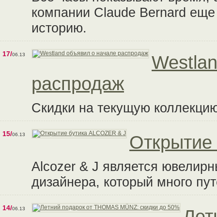
компании Claude Bernard ещ
историю.
17/
06.13
Westla
распродаж
Скидки на текущую коллекцию
15/
06.13
Открытие
Alcozer & J является ювелирн
дизайнера, который много пу
14/
06.13
Лет