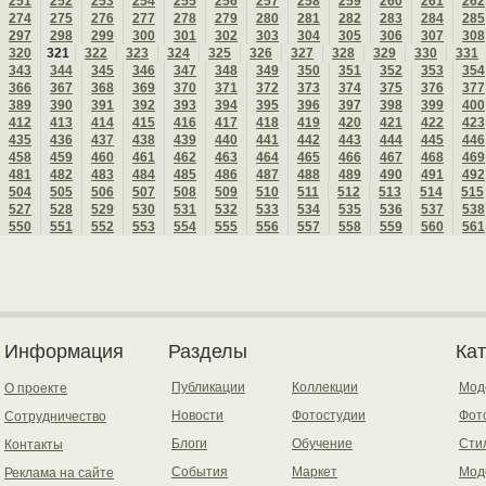
251
252
253
254
255
256
257
258
259
260
261
262
274
275
276
277
278
279
280
281
282
283
284
285
297
298
299
300
301
302
303
304
305
306
307
308
320
321
322
323
324
325
326
327
328
329
330
331
343
344
345
346
347
348
349
350
351
352
353
354
366
367
368
369
370
371
372
373
374
375
376
377
389
390
391
392
393
394
395
396
397
398
399
400
412
413
414
415
416
417
418
419
420
421
422
423
435
436
437
438
439
440
441
442
443
444
445
446
458
459
460
461
462
463
464
465
466
467
468
469
481
482
483
484
485
486
487
488
489
490
491
492
504
505
506
507
508
509
510
511
512
513
514
515
527
528
529
530
531
532
533
534
535
536
537
538
550
551
552
553
554
555
556
557
558
559
560
561
Информация
Разделы
Ка
Публикации
Коллекции
Мод
О проекте
Новости
Фотостудии
Фот
Сотрудничество
Блоги
Обучение
Сти
Контакты
События
Маркет
Мод
Реклама на сайте