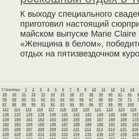
К выходу специального свадеб
приготовил настоящий сюрпри
майском выпуске Marie Claire
«Женщина в белом», победит
отдых на пятизвездочном кур
Страницы:
1
2
3
4
5
6
7
8
9
10
11
12
13
14
29
30
31
32
33
34
35
36
37
38
39
40
41
42
58
59
60
61
62
63
64
65
66
67
68
69
70
71
87
88
89
90
91
92
93
94
95
96
97
98
99
100
113
114
115
116
117
118
119
120
121
122
123
124
136
137
138
139
140
141
142
143
144
145
146
147
159
160
161
162
163
164
165
166
167
168
169
170
182
183
184
185
186
187
188
189
190
191
192
193
205
206
207
208
209
210
211
212
213
214
215
216
228
229
230
231
232
233
234
235
236
237
238
239