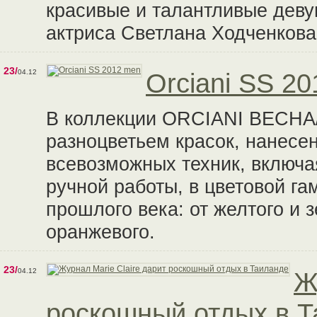
красивые и талантливые деву
актриса Светлана Ходченкова
23/
04.12
Orciani SS 20
В коллекции ORCIANI ВЕСНА/
разноцветьем красок, нанесе
всевозможных техник, включа
ручной работы, в цветовой га
прошлого века: от желтого и 
оранжевого.
23/
04.12
Ж
роскошный отдых в 