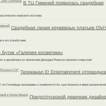
В ТЦ Гименей появилась свадебная
лассического мужского костюма.
Свадебная линия кружевных платьев Olvi’
м и его атрибутами.
 Бутик «Галерея косметики»
ки» и дизайнера по прическам Джорджа Ровалса признан открытым!
Телеканал E! Entertainment отпраздно
ует из Голливуда программы о знаменитостях, шоу-бизнесе и мире развлечени
Предотпусконой девичник дизайн