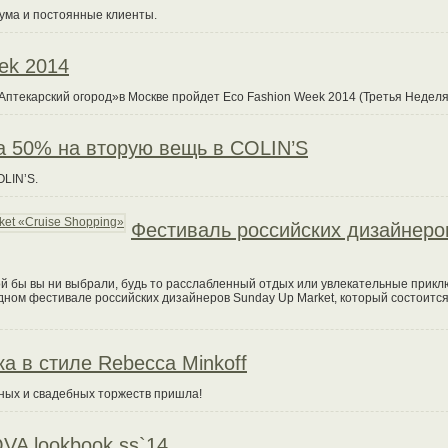
ума и постоянные клиенты.
ek 2014
«Аптекарский огород»в Москве пройдет Eco Fashion Week 2014 (Третья Недел
а 50% на вторую вещь в COLIN’S
LIN’S.
Фестиваль российских дизайнеро
ой бы вы ни выбрали, будь то расслабленный отдых или увлекательные прикл
дном фестивале российских дизайнеров Sunday Up Market, который состоится
а в стиле Rebecca Minkoff
жных и свадебных торжеств пришла!
A lookbook ss`14