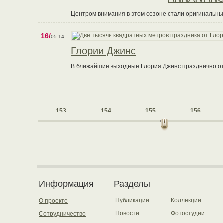
Центром внимания в этом сезоне стали оригинальны
16/
05.14
Глории Джинс
В ближайшие выходные Глория Джинс празднично от
153
154
155
156
Информация
Разделы
Публикации
Коллекции
О проекте
Новости
Фотостудии
Сотрудничество