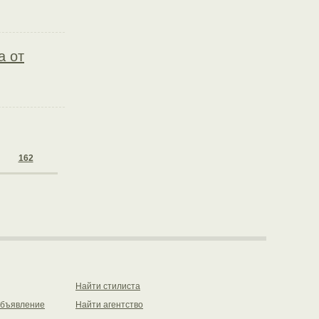
а от
162
Найти стилиста
объявление
Найти агентство