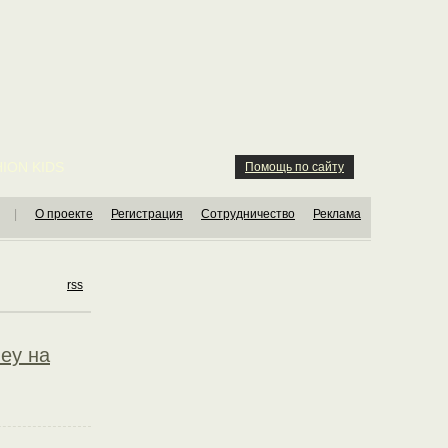
ION KIDS
Помощь по сайту
|
О проекте
Регистрация
Сотрудничество
Реклама
rss
ney на