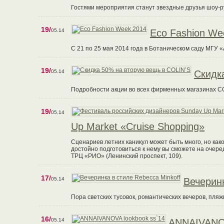
Гостями мероприятия станут звездные друзья шоу-р
19/
05.14
Eco Fashion We
С 21 по 25 мая 2014 года в Ботаническом саду МГУ 
19/
05.14
Скидк
Подробности акции во всех фирменных магазинах CO
19/
05.14
Up Market «Cruise Shopping»
Сценариев летних каникул может быть много, но как
достойно подготовиться к нему вы сможете на очере
ТРЦ «РИО» (Ленинский проспект, 109).
17/
05.14
Вечеринк
Пора светских тусовок, романтических вечеров, пля
16/
05.14
ANNAIVANOV