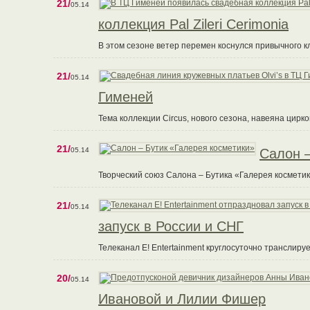
21/
05.14
коллекция Pal Zileri Cerimonia
В этом сезоне ветер перемен коснулся привычного к
21/
05.14
Гименей
Тема коллекции Circus, нового сезона, навеяна цирко
21/
05.14
Салон –
Творческий союз Салона – Бутика «Галерея космети
21/
05.14
запуск в России и СНГ
Телеканал E! Entertainment круглосуточно транслир
20/
05.14
Ивановой и Лилии Фишер