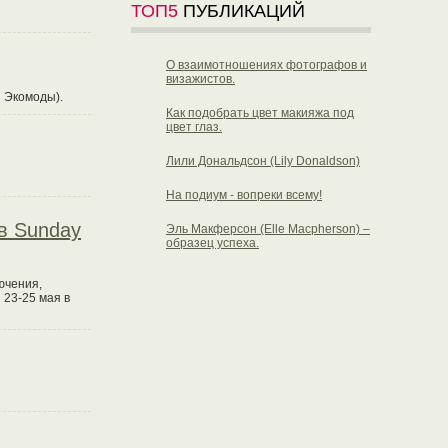
ТОП5
ПУБЛИКАЦИЙ
О взаимотношениях фотографов и
визажистов.
я Экомоды).
Как подобрать цвет макияжа под
цвет глаз.
Лили Дональдсон (Lily Donaldson)
На подиум - вопреки всему!
в Sunday
Эль Макферсон (Elle Macpherson) –
образец успеха.
ючения,
 23-25 мая в