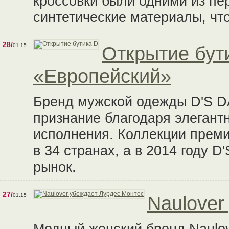
кроссовки были одними из пе
синтетические материалы, что
28/
01.15
Открытие бут
«Европейский»
Бренд мужской одежды D'S 
признание благодаря элегантн
исполнения. Коллекции прем
в 34 странах, а в 2014 году 
рынок.
27/
01.15
Naulover
Модный женский бренд Naulov