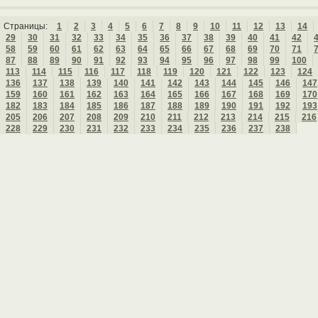
Страницы:
1
2
3
4
5
6
7
8
9
10
11
12
13
14
29
30
31
32
33
34
35
36
37
38
39
40
41
42
58
59
60
61
62
63
64
65
66
67
68
69
70
71
87
88
89
90
91
92
93
94
95
96
97
98
99
100
113
114
115
116
117
118
119
120
121
122
123
124
136
137
138
139
140
141
142
143
144
145
146
147
159
160
161
162
163
164
165
166
167
168
169
170
182
183
184
185
186
187
188
189
190
191
192
193
205
206
207
208
209
210
211
212
213
214
215
216
228
229
230
231
232
233
234
235
236
237
238