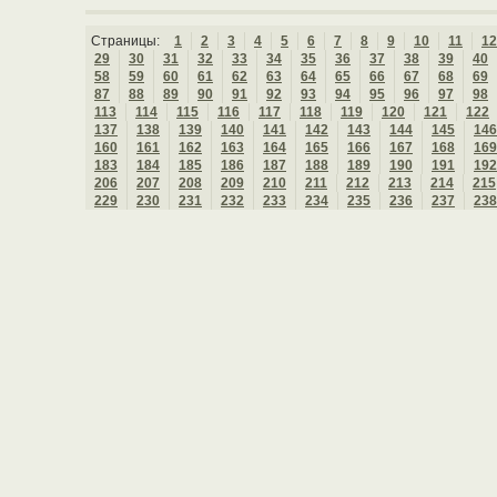
Страницы:
1
2
3
4
5
6
7
8
9
10
11
12
29
30
31
32
33
34
35
36
37
38
39
40
58
59
60
61
62
63
64
65
66
67
68
69
87
88
89
90
91
92
93
94
95
96
97
98
113
114
115
116
117
118
119
120
121
122
137
138
139
140
141
142
143
144
145
146
160
161
162
163
164
165
166
167
168
169
183
184
185
186
187
188
189
190
191
192
206
207
208
209
210
211
212
213
214
215
229
230
231
232
233
234
235
236
237
238