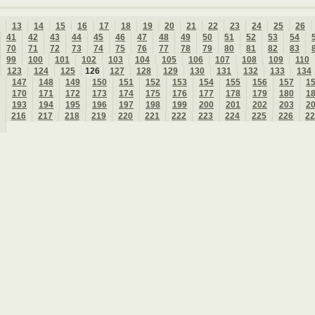
13
14
15
16
17
18
19
20
21
22
23
24
25
26
41
42
43
44
45
46
47
48
49
50
51
52
53
54
70
71
72
73
74
75
76
77
78
79
80
81
82
83
99
100
101
102
103
104
105
106
107
108
109
110
123
124
125
126
127
128
129
130
131
132
133
134
147
148
149
150
151
152
153
154
155
156
157
1
170
171
172
173
174
175
176
177
178
179
180
1
193
194
195
196
197
198
199
200
201
202
203
2
216
217
218
219
220
221
222
223
224
225
226
22