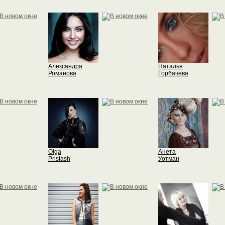
Александра
Наталья
Романова
Горбачева
Olga
Анета
Pristash
Уотман