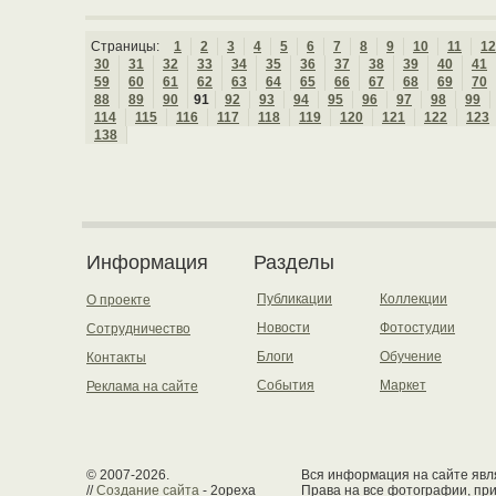
Страницы:
1
2
3
4
5
6
7
8
9
10
11
12
30
31
32
33
34
35
36
37
38
39
40
41
59
60
61
62
63
64
65
66
67
68
69
70
88
89
90
91
92
93
94
95
96
97
98
99
114
115
116
117
118
119
120
121
122
123
138
Информация
Разделы
Публикации
Коллекции
О проекте
Новости
Фотостудии
Сотрудничество
Блоги
Обучение
Контакты
События
Маркет
Реклама на сайте
© 2007-2026.
Вся информация на сайте явля
//
Создание сайта
- 2opexa
Права на все фотографии, пр