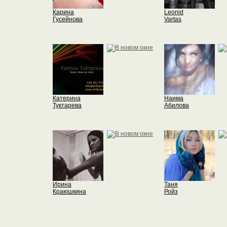
Карина
Leonid
Гусейнова
Vartas
Катерина
Наима
Туктарева
Абилова
Ирина
Таня
Краюшкина
Ройз