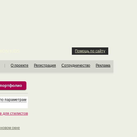
ION KIDS
Помощь по сайту
|
О проекте
Регистрация
Сотрудничество
Реклама
 портфолио
 по параметрам
е для стилистов