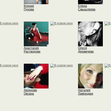
Ксения
Елена
Пухова
Смышляева
Анастасия
Олеся
Растворова
Дермичева
Аксенова
Наталия
Оксана
Лаврецкая