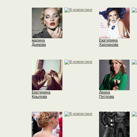
марина
Екатерина
Дьякова
Харланова
Екатерина
Диана
Крылова
Петрова