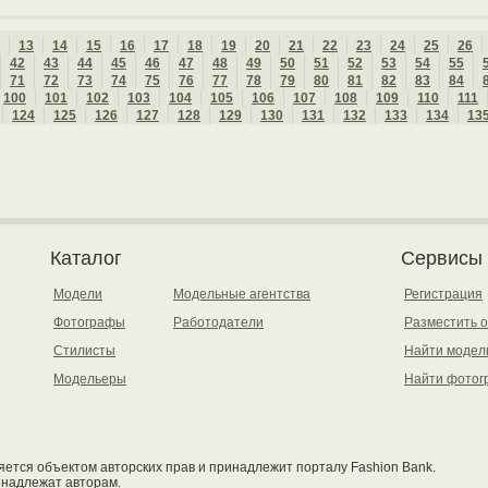
13
14
15
16
17
18
19
20
21
22
23
24
25
26
42
43
44
45
46
47
48
49
50
51
52
53
54
55
71
72
73
74
75
76
77
78
79
80
81
82
83
84
100
101
102
103
104
105
106
107
108
109
110
111
124
125
126
127
128
129
130
131
132
133
134
13
Каталог
Сервисы
Модели
Модельные агентства
Регистрация
Фотографы
Работодатели
Разместить 
Стилисты
Найти модел
Модельеры
Найти фотог
ется объектом авторских прав и принадлежит порталу Fashion Bank.
инадлежат авторам.