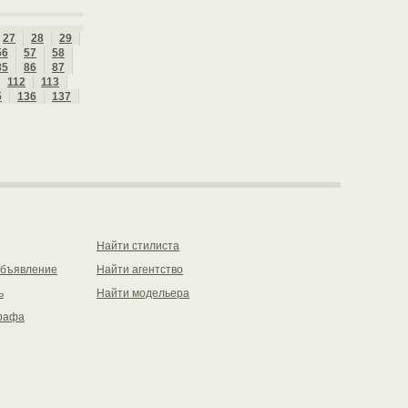
27
28
29
56
57
58
85
86
87
112
113
5
136
137
Найти стилиста
объявление
Найти агентство
ь
Найти модельера
рафа