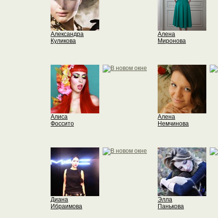
Александра
Алена
Куликова
Миронова
Алиса
Алена
Фоссито
Немчинова
Диана
Элла
Ибраимова
Панькова