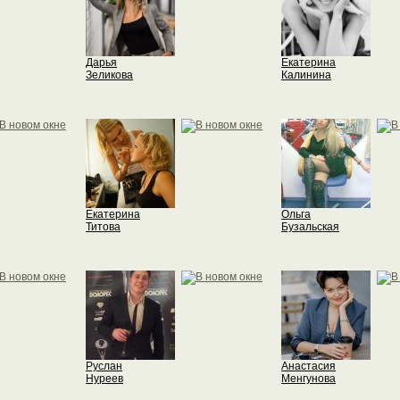
Дарья
Екатерина
Зеликова
Калинина
Екатерина
Ольга
Титова
Бузальская
Руслан
Анастасия
Нуреев
Менгунова