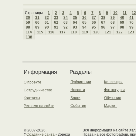
Страницы:
1
2
3
4
5
6
7
8
9
10
11
12
30
31
32
33
34
35
36
37
38
39
40
41
59
60
61
62
63
64
65
66
67
68
69
70
88
89
90
91
92
93
94
95
96
97
98
99
114
115
116
117
118
119
120
121
122
123
138
Информация
Разделы
Публикации
Коллекции
О проекте
Новости
Фотостудии
Сотрудничество
Блоги
Обучение
Контакты
События
Маркет
Реклама на сайте
© 2007-2026.
Вся информация на сайте явля
//
Создание сайта
- 2opexa
Права на все фотографии, пр