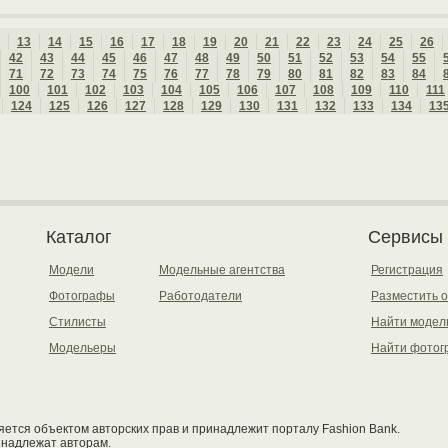
13
14
15
16
17
18
19
20
21
22
23
24
25
26
42
43
44
45
46
47
48
49
50
51
52
53
54
55
71
72
73
74
75
76
77
78
79
80
81
82
83
84
100
101
102
103
104
105
106
107
108
109
110
111
124
125
126
127
128
129
130
131
132
133
134
13
Каталог
Сервисы
Модели
Модельные агентства
Регистрация
Фотографы
Работодатели
Разместить 
Стилисты
Найти модел
Модельеры
Найти фотог
ется объектом авторских прав и принадлежит порталу Fashion Bank.
инадлежат авторам.