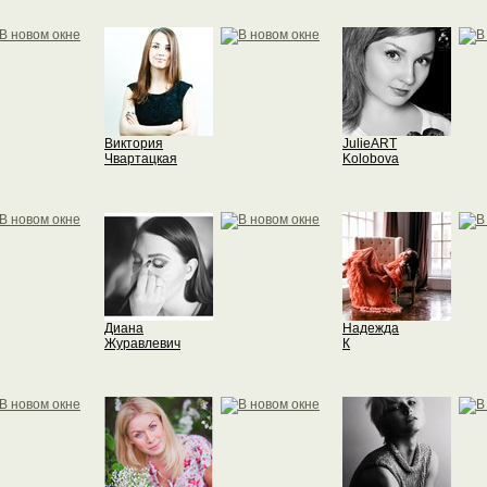
Виктория
JulieART
Чвартацкая
Kolobova
Диана
Надежда
Журавлевич
К