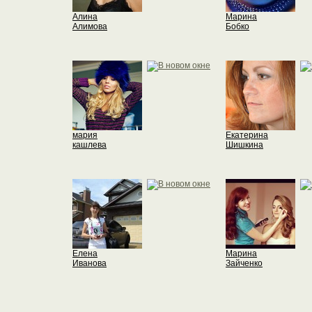
Алина
Марина
Алимова
Бобко
мария
Екатерина
кашлева
Шишкина
Елена
Марина
Иванова
Зайченко