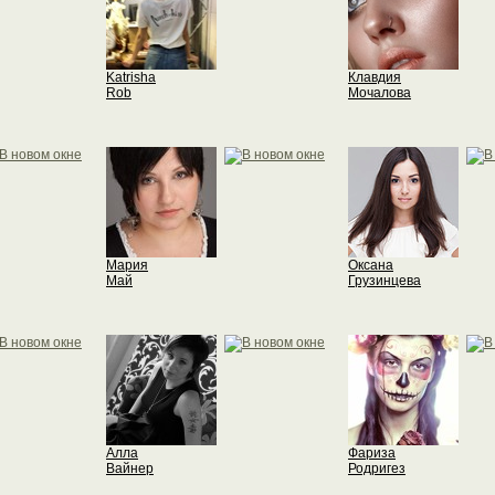
Katrisha
Клавдия
Rob
Мочалова
Мария
Оксана
Май
Грузинцева
Алла
Фариза
Вайнер
Родригез