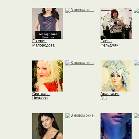
Евгения
Елена
Малородова
Фельдман
Светлана
Анастасия
Наумова
Ган