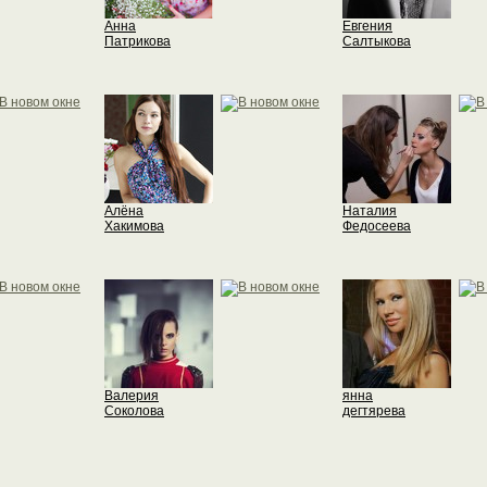
Анна
Евгения
Патрикова
Салтыкова
Алёна
Наталия
Хакимова
Федосеева
Валерия
янна
Соколова
дегтярева