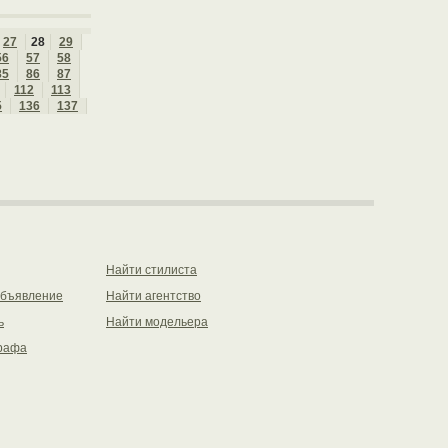
27
28
29
56
57
58
85
86
87
112
113
5
136
137
Найти стилиста
объявление
Найти агентство
ь
Найти модельера
рафа