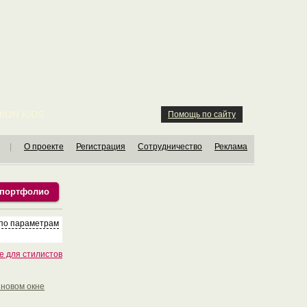
ION KIDS
Помощь по сайту
|
О проекте
Регистрация
Сотрудничество
Реклама
 портфолио
 по параметрам
е для стилистов