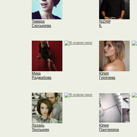
Тамара
NiZAM
Скосырева
К.
Мика
Юлия
Раджабова
Горячева
Лазарь
Юлия
Тропынин
Пантюхина