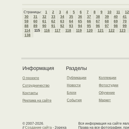
Страницы:
1
2
3
4
5
6
7
8
9
10
11
12
30
31
32
33
34
35
36
37
38
39
40
41
59
60
61
62
63
64
65
66
67
68
69
70
88
89
90
91
92
93
94
95
96
97
98
99
114
115
116
117
118
119
120
121
122
123
138
Информация
Разделы
Публикации
Коллекции
О проекте
Новости
Фотостудии
Сотрудничество
Блоги
Обучение
Контакты
События
Маркет
Реклама на сайте
© 2007-2026.
Вся информация на сайте явля
//
Создание сайта
- 2opexa
Права на все фотографии, пр