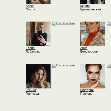
Алиса
Мария
Фоллэ
Братишевская
Елена
Анна
Лобанова
Белозерская
Ксения
Виктория
Горячева
Павлова