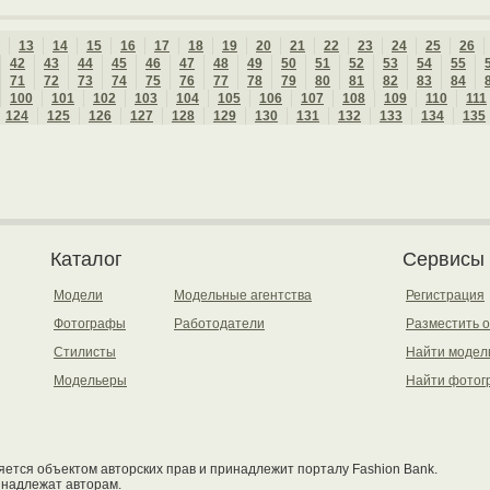
13
14
15
16
17
18
19
20
21
22
23
24
25
26
42
43
44
45
46
47
48
49
50
51
52
53
54
55
71
72
73
74
75
76
77
78
79
80
81
82
83
84
100
101
102
103
104
105
106
107
108
109
110
111
124
125
126
127
128
129
130
131
132
133
134
135
Каталог
Сервисы
Модели
Модельные агентства
Регистрация
Фотографы
Работодатели
Разместить 
Стилисты
Найти модел
Модельеры
Найти фотог
ется объектом авторских прав и принадлежит порталу Fashion Bank.
инадлежат авторам.