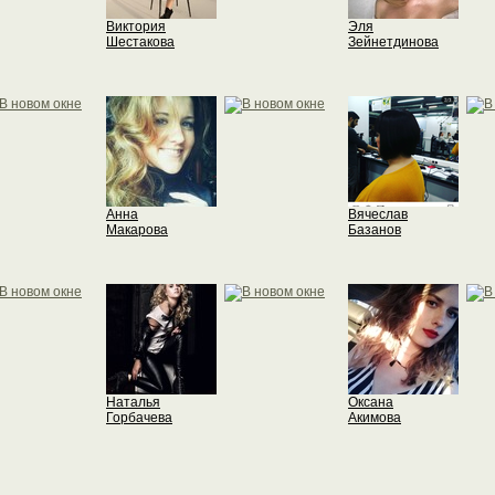
Виктория
Эля
Шестакова
Зейнетдинова
Анна
Вячеслав
Макарова
Базанов
Наталья
Оксана
Горбачева
Акимова