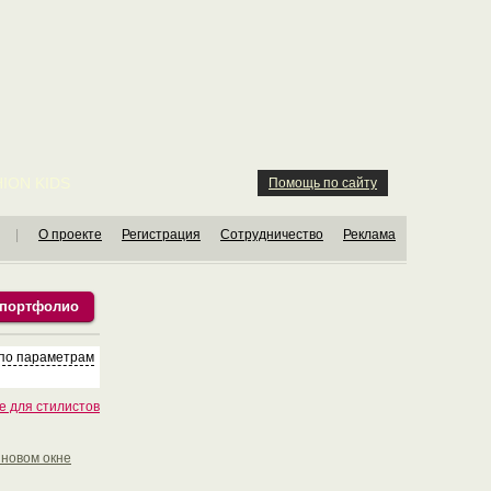
ION KIDS
Помощь по сайту
|
О проекте
Регистрация
Сотрудничество
Реклама
 портфолио
 по параметрам
е для стилистов