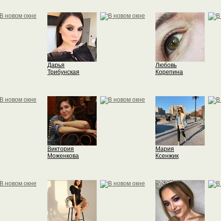
Дарья
Любовь
Трибунская
Корепина
Виктория
Мария
Моженкова
Ксенжик