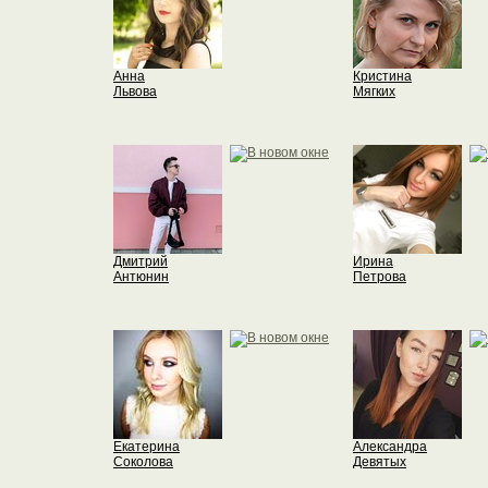
Анна
Кристина
Львова
Мягких
Дмитрий
Ирина
Антюнин
Петрова
Екатерина
Александра
Соколова
Девятых