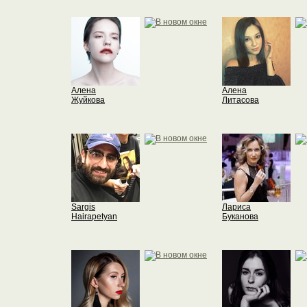
Алена
Алена
Жуйкова
Литасова
Sargis
Лариса
Hairapetyan
Буканова