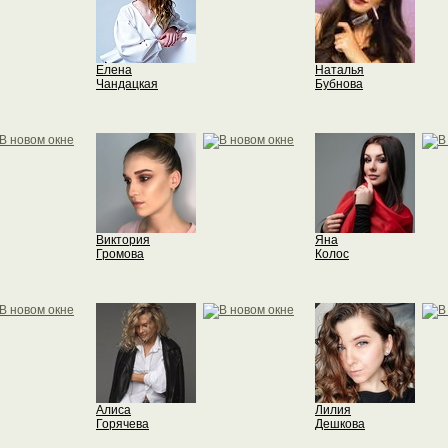
Елена
Наталья
Чандацкая
Бубнова
Виктория
Яна
Громова
Колос
Алиса
Лилия
Горячева
Дешкова