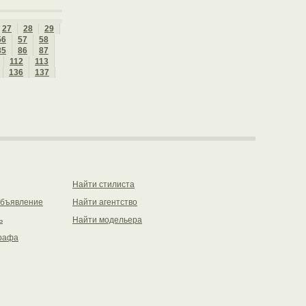
27
28
29
56
57
58
85
86
87
112
113
136
137
Найти стилиста
объявление
Найти агентство
ь
Найти модельера
рафа