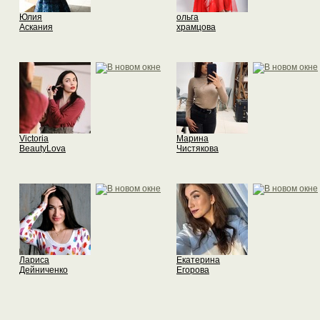
Юлия
ольга
Аскания
храмцова
Victoria
Марина
BeautyLova
Чистякова
Лариса
Екатерина
Дейниченко
Егорова