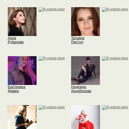
Анна
Татьяна
Рубанова
Пистол
Екатерина
Надежда
Деккер
Анциборова