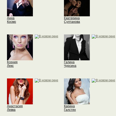
Анна
Екатерина
Космо
Султанова
Ксения
Галина
Лекс
Чурсина
Анастасия
Карина
Левка
Галстян