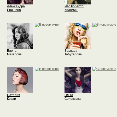
Александра
Иво Роберто
Епишина
Коломия
Елена
Варвара
Макарова
Табутарова
Наталия
Ольга
Козар
Соловьева