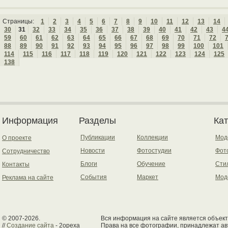
Страницы:
1
2
3
4
5
6
7
8
9
10
11
12
13
14
30
31
32
33
34
35
36
37
38
39
40
41
42
43
4
59
60
61
62
63
64
65
66
67
68
69
70
71
72
88
89
90
91
92
93
94
95
96
97
98
99
100
101
114
115
116
117
118
119
120
121
122
123
124
125
138
Информация
Разделы
Ка
Публикации
Коллекции
Мод
О проекте
Новости
Фотостудии
Фот
Сотрудничество
Блоги
Обучение
Сти
Контакты
События
Маркет
Мод
Реклама на сайте
© 2007-2026.
Вся информация на сайте является объект
//
Создание сайта
- 2opexa
Права на все фотографии, принадлежат ав