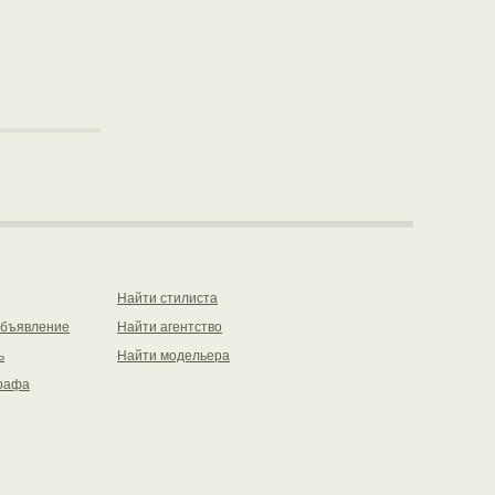
Найти стилиста
объявление
Найти агентство
ь
Найти модельера
рафа