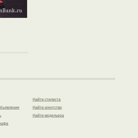
Найти стилиста
объявление
Найти агентство
ь
Найти модельера
рафа