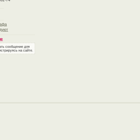
-82-74
рафа
дуют
ие
ать сообщение для
истрируясь на сайте.