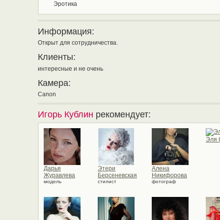
Эротика
Информация:
Открыт для сотрудничества.
Клиенты:
интересные и не очень
Камера:
Canon
Игорь Кублин
рекомендует:
Эля 
Дарья
Этери
Алена
Журавлева
Берсеневская
Никифорова
модель
стилист
фотограф