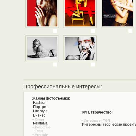
Профессиональные интересы:
Жанры фотосъемки:
Fashion
Портрет
Life style
ТФП, творчество:
Бизнес
– Спорт
– Интересует ТФП
Реклама
Интересны творческие проект
– Репортаж
– Трэш
– Art-nude