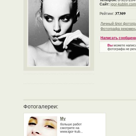
Телефон:
8-926-284
Сайт:
igor-kublin.com
37309
Рейтинг:
Личный блог фотог
Фотографа рекомен
Написать сообщен
Вы
можете напис
фотографа не рег
Фотогалереи:
My
больше работ
смотрите на
www.igor-kub...