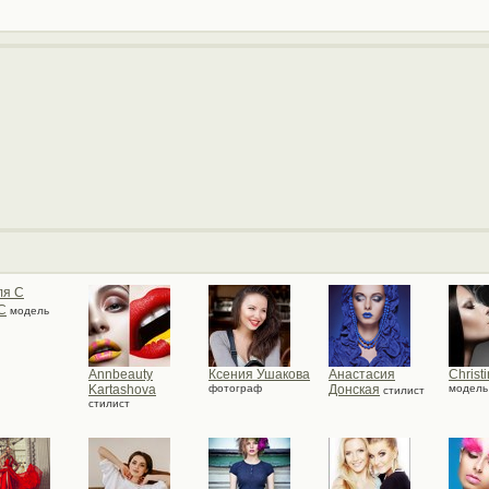
С
модель
Annbeauty
Ксения Ушакова
Анастасия
Christ
Kartashova
фотограф
Донская
модель
стилист
стилист