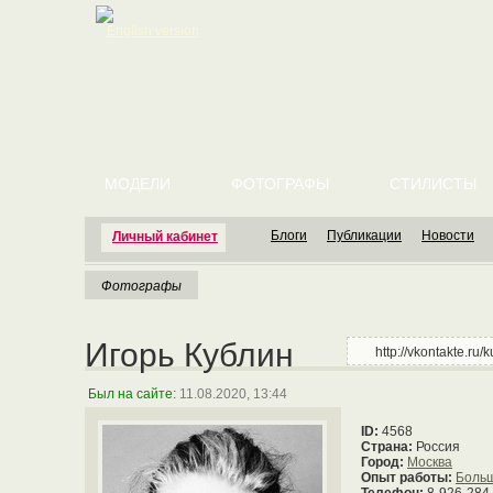
English version
МОДЕЛИ
ФОТОГРАФЫ
СТИЛИСТЫ
Блоги
Публикации
Новости
Личный кабинет
Фотографы
Игорь Кублин
http://vkontakte.ru/k
Был на сайте:
11.08.2020, 13:44
ID:
4568
Страна:
Россия
Город:
Москва
Опыт работы:
Боль