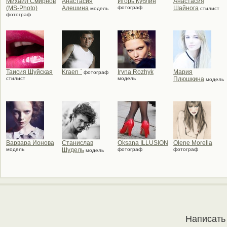
Михаил Смирнов
Анастасия
Игорь Кублин
Анастасия
(MS-Photo)
Алешина
фотограф
Шайнога
модель
стилист
фотограф
Таисия Шуйская
Kraen `
Iryna Rozhyk
Мария
фотограф
стилист
модель
Плюшкина
модель
Варвара Ионова
Станислав
Oksana ILLUSION
Olene Morella
модель
Шудель
фотограф
фотограф
модель
Написать