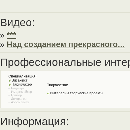
Видео:
»
***
»
Над созданием прекрасного...
Профессиональные инте
Специализация:
Визажист
Парикмахер
Творчество:
– Боди-арт
– Имиджмейкер
Интересны творческие проекты
– Гример
– Декоратор
– Аэромакияж
Информация: