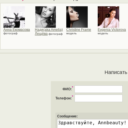
Анна Екомасова
Надя(aka Amelia)
Christine Frame
Evgenia Victorova
фотограф
Лещёва
модель
модель
фотограф
Написать
*
ФИО:
*
Телефон:
Сообщение: