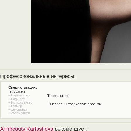
Профессиональные интересы:
Специализация:
Визажист
– Парикмахер
Творчество:
– Боди-арт
– Имиджмейкер
Интересны творческие проекты
– Гример
– Декоратор
– Аэромакияж
Annbeauty Kartashova
рекомендует: