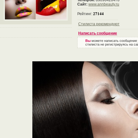
Телефон:
89096428478
Сайт:
www.annbeauty.ru
27144
Рейтинг:
Стилиста рекомендуют
Написать сообщение
Вы
можете написать сообщение
стилиста не регистрируясь на са